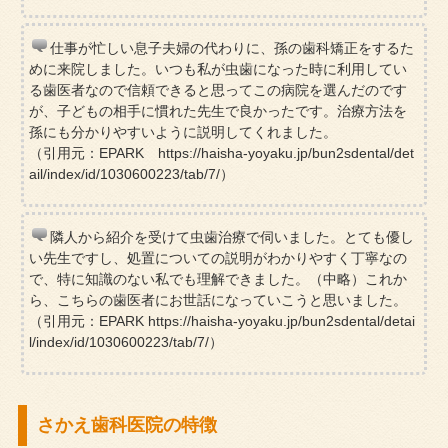
仕事が忙しい息子夫婦の代わりに、孫の歯科矯正をするた
めに来院しました。いつも私が虫歯になった時に利用してい
る歯医者なので信頼できると思ってこの病院を選んだのです
が、子どもの相手に慣れた先生で良かったです。治療方法を
孫にも分かりやすいように説明してくれました。
（引用元：EPARK https://haisha-yoyaku.jp/bun2sdental/det
ail/index/id/1030600223/tab/7/）
隣人から紹介を受けて虫歯治療で伺いました。とても優し
い先生ですし、処置についての説明がわかりやすく丁寧なの
で、特に知識のない私でも理解できました。（中略）これか
ら、こちらの歯医者にお世話になっていこうと思いました。
（引用元：EPARK https://haisha-yoyaku.jp/bun2sdental/detai
l/index/id/1030600223/tab/7/）
さかえ歯科医院の特徴