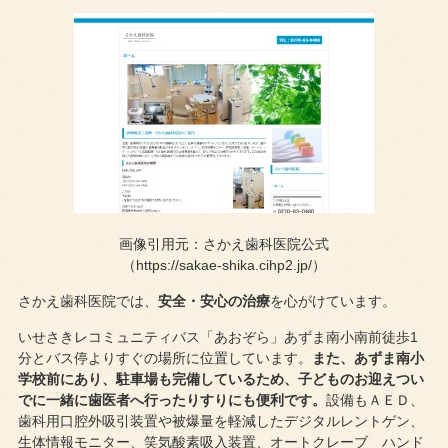
画像引用元：さかえ歯科医院公式
（https://sakae-shika.cihp2.jp/）
さかえ歯科医院では、
安全・安心の治療
を心がけています。
いせさきレコミュニティバス「あおぞら」あずま南小南前徒歩1
分とバス停よりすぐの場所に位置しています。
また、あずま南小
学校前にあり、駐車場も完備しているため、子どものお迎えつい
でに一緒に歯医者へ行ったりすりにも便利です。
設備もＡＥＤ、
歯科用口腔外吸引装置や被爆量を軽減したデジタルレントゲン、
生体情報モニター、笑気酸素吸入装置、オートクレーブ ハンド