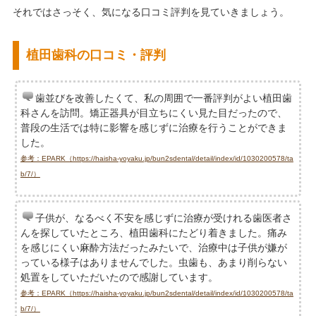
それではさっそく、気になる口コミ評判を見ていきましょう。
植田歯科の口コミ・評判
歯並びを改善したくて、私の周囲で一番評判がよい植田歯
科さんを訪問。矯正器具が目立ちにくい見た目だったので、
普段の生活では特に影響を感じずに治療を行うことができま
した。
参考：EPARK（https://haisha-yoyaku.jp/bun2sdental/detail/index/id/1030200578/ta
b/7/）
子供が、なるべく不安を感じずに治療が受けれる歯医者さ
んを探していたところ、植田歯科にたどり着きました。痛み
を感じにくい麻酔方法だったみたいで、治療中は子供が嫌が
っている様子はありませんでした。虫歯も、あまり削らない
処置をしていただいたので感謝しています。
参考：EPARK（https://haisha-yoyaku.jp/bun2sdental/detail/index/id/1030200578/ta
b/7/）