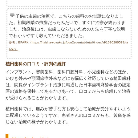
子供の虫歯の治療で、こちらの歯科のお世話になりまし
た。初期段階の虫歯だったみたいで、すぐに治療が終わりま
した。治療後には、虫歯にならないための方法を丁寧な説明
でわかりやすく教えていただきました。
参考：EPARK（https://haisha-yoyaku.jp/bun2sdental/detail/index/id/1030200578/ta
b/7/）
植田歯科の口コミ・評判の総評
インプラント、審美歯科、歯科口腔外科、小児歯科などのほか、
いびき外来や顎関節症外来などにも幅広く対応している植田歯科
は、院長がインプラント治療に精通した日本歯科麻酔学会の認定
医の資格を保持してあるだけあって、口コミからも信頼して治療
が受けられることがわかります。
植田歯科では、痛みが苦手な方も安心して治療が受けやすいよう
に配慮しているようですが、患者さんの口コミからも、苦痛を感
じない治療の様子がわかります。