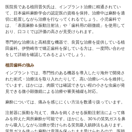
医院長である植田晋矢氏は、インプラント治療に精通されてい
て、日本歯科麻酔学会の認定医の資格を保持。治療中は麻酔を適
切に処置しながら治療を行なってくれるでしょう。小児歯科で
は、「表面麻酔＆振動注射法」や「歯科用の顕微鏡」を使用して
おり、口コミでは評価の高さが見受けられます。
専門的な治療法と高精度な機器で、良質な治療を提供している植
田歯科。伊勢崎市で矯正歯科を探している方は、一度問い合わせ
をして詳細を確認してみるとよいでしょう。
植田歯科の強み
インプラントでは、専門性のある機器を導入したり海外で開発さ
れた術式・治療法を取り入れたりして、高い治療レベルを維持し
ています。ほかには、肉眼では確認できない程の小さな虫歯が発
見できる微小顕微鏡による治療や審美補綴も対応。
麻酔については、痛みを感じにくい方法を数通り扱っています。
注射器に振動を与えて、痛みを鈍くさせる振動注射法によって痛
みを抑えた局所麻酔が可能です。ほかにも、30％の笑気ガスを鼻
から吸入しながら治療が受けられる笑気吸入鎮静法もあります。
笑気ガスを使った麻酔は意識を保ったまま受けられるので、医師