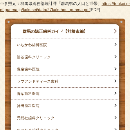
※参照元：群馬県総務部統計課「群馬県の人口と世帯」
https://toukei.pr
ef.gunma.jp/kokusei/data/27kakuhou_gunma.pdf
[PDF]
群馬の矯正歯科ガイド【前橋市編】
いちかわ歯科医院
細谷歯科クリニック
豊泉歯科医院
ラブアンドティース歯科
青葉歯科医院
神田歯科医院
元総社歯科クリニック