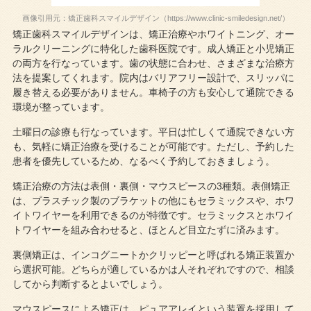
画像引用元：矯正歯科スマイルデザイン（https://www.clinic-smiledesign.net/）
矯正歯科スマイルデザインは、矯正治療やホワイトニング、オー
ラルクリーニングに特化した歯科医院です。成人矯正と小児矯正
の両方を行なっています。歯の状態に合わせ、さまざまな治療方
法を提案してくれます。院内はバリアフリー設計で、スリッパに
履き替える必要がありません。車椅子の方も安心して通院できる
環境が整っています。
土曜日の診療も行なっています。平日は忙しくて通院できない方
も、気軽に矯正治療を受けることが可能です。ただし、予約した
患者を優先しているため、なるべく予約しておきましょう。
矯正治療の方法は表側・裏側・マウスピースの3種類。表側矯正
は、プラスチック製のブラケットの他にもセラミックスや、ホワ
イトワイヤーを利用できるのが特徴です。セラミックスとホワイ
トワイヤーを組み合わせると、ほとんど目立たずに済みます。
裏側矯正は、インコグニートかクリッピーと呼ばれる矯正装置か
ら選択可能。どちらが適しているかは人それぞれですので、相談
してから判断するとよいでしょう。
マウスピースによる矯正は、ピュアアレイという装置を採用して