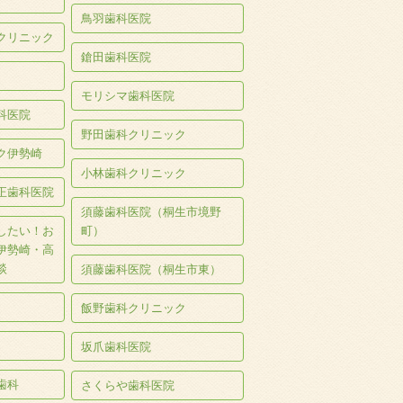
鳥羽歯科医院
クリニック
鎗田歯科医院
モリシマ歯科医院
科医院
野田歯科クリニック
ク伊勢崎
小林歯科クリニック
正歯科医院
須藤歯科医院（桐生市境野
したい！お
町）
伊勢崎・高
談
須藤歯科医院（桐生市東）
飯野歯科クリニック
坂爪歯科医院
歯科
さくらや歯科医院