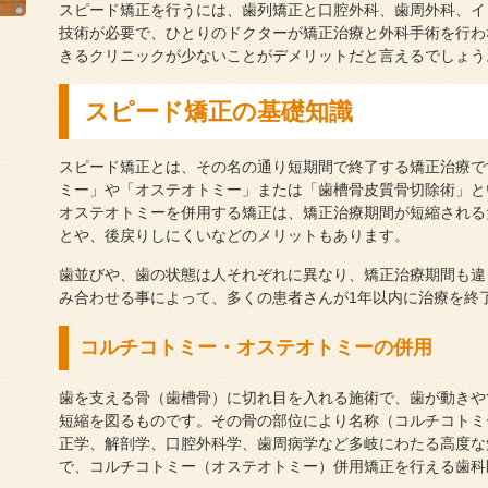
スピード矯正を行うには、歯列矯正と口腔外科、歯周外科、イ
技術が必要で、ひとりのドクターが矯正治療と外科手術を行わ
きるクリニックが少ないことがデメリットだと言えるでしょう
スピード矯正の基礎知識
スピード矯正とは、その名の通り短期間で終了する矯正治療で
ミー」や「オステオトミー」または「歯槽骨皮質骨切除術」と
オステオトミーを併用する矯正は、矯正治療期間が短縮される
とや、後戻りしにくいなどのメリットもあります。
歯並びや、歯の状態は人それぞれに異なり、矯正治療期間も違
み合わせる事によって、多くの患者さんが1年以内に治療を終
コルチコトミー・オステオトミーの併用
歯を支える骨（歯槽骨）に切れ目を入れる施術で、歯が動きや
短縮を図るものです。その骨の部位により名称（コルチコトミ
正学、解剖学、口腔外科学、歯周病学など多岐にわたる高度な
で、コルチコトミー（オステオトミー）併用矯正を行える歯科