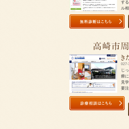
する
ル相
027-
じっ
療に
見学
要注