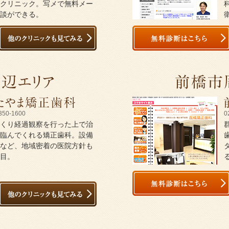
クリニック。写メで無料メー
談ができる。
350-1600
0
くり経過観察を行った上で治
臨んでくれる矯正歯科。設備
など、地域密着の医院方針も
目。