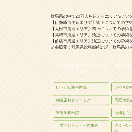
群馬県の中で20万人を超えるエリア※ごとの
【伊勢崎市周辺エリア】矯正についての学術
【太田市周辺エリア】矯正についての学術を
【高崎市周辺エリア】矯正についての学術を
【前橋市周辺エリア】矯正についての学術を
※参照元：群馬県総務部統計課「群馬県の
群馬の矯正歯科ガイド【前橋
群馬の矯
市編】
いちかわ歯科医院
けやきの
細谷歯科クリニック
高経大前
豊泉歯科医院
高崎むら
ラブアンドティース歯科
さくらい
ク