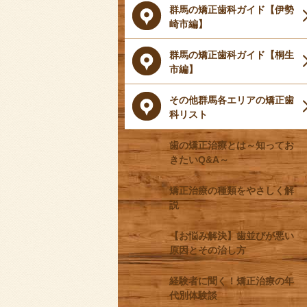
群馬の矯正歯科ガイド【伊勢
崎市編】
群馬の矯正歯科ガイド【桐生
市編】
その他群馬各エリアの矯正歯
科リスト
歯の矯正治療とは～知ってお
きたいQ&A～
矯正治療の種類をやさしく解
説
【お悩み解決】歯並びが悪い
原因とその治し方
経験者に聞く！矯正治療の年
代別体験談