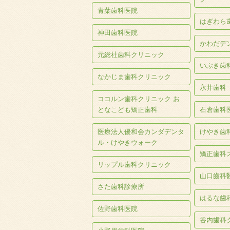
青葉歯科医院
はぎわら
神田歯科医院
かわだデ
元総社歯科クリニック
いぶき歯
なかじま歯科クリニック
永井歯科
ココルン歯科クリニック お
となこども矯正歯科
石倉歯科
医療法人優和会カンダデンタ
けやき歯
ル・けやきウォーク
矯正歯科
リップル歯科クリニック
山口齒科
さた歯科診療所
はるな歯
佐野歯科医院
谷内歯科