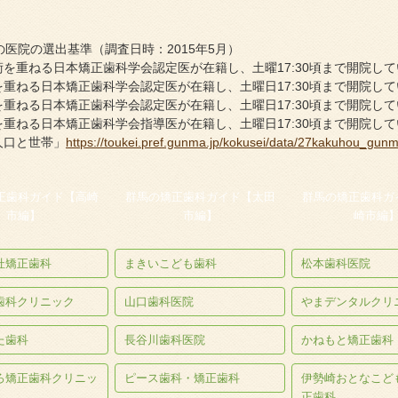
医院の選出基準（調査日時：2015年5月）
を重ねる日本矯正歯科学会認定医が在籍し、土曜17:30頃まで開院し
重ねる日本矯正歯科学会認定医が在籍し、土曜日17:30頃まで開院し
重ねる日本矯正歯科学会認定医が在籍し、土曜日17:30頃まで開院し
重ねる日本矯正歯科学会指導医が在籍し、土曜日17:30頃まで開院し
人口と世帯」
https://toukei.pref.gunma.jp/kokusei/data/27kakuhou_gunm
正歯科ガイド【高崎
群馬の矯正歯科ガイド【太田
群馬の矯正歯科ガ
市編】
市編】
崎市編
杜矯正歯科
まきいこども歯科
松本歯科医院
歯科クリニック
山口歯科医院
やまデンタルクリ
た歯科
長谷川歯科医院
かねもと矯正歯科
ろ矯正歯科クリニッ
ピース歯科・矯正歯科
伊勢崎おとなこど
正歯科