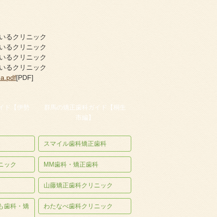
ているクリニック
ているクリニック
ているクリニック
ているクリニック
a.pdf
[PDF]
イド【伊勢
群馬の矯正歯科ガイド【桐生
】
市編】
スマイル歯科矯正歯科
ニック
MM歯科・矯正歯科
山藤矯正歯科クリニック
も歯科・矯
わたなべ歯科クリニック