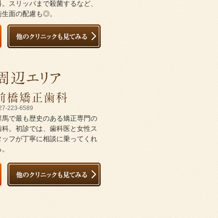
科。スリッパまで殺菌するなど、
衛生面の配慮も◎。
27-223-6589
群馬で最も歴史のある矯正専門の
歯科。初診では、歯科医と女性ス
タッフが丁寧に相談に乗ってくれ
る。