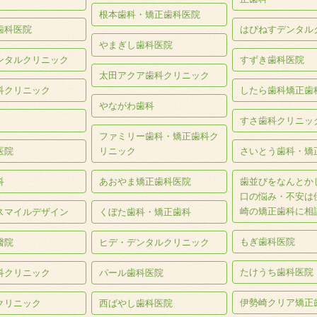
根本歯科・矯正歯科医院
歯科医院
はぴねすデンタル
やまぎし歯科医院
ンタルクリニック
すずき歯科医院
太田アクア歯科クリニック
科クリニック
したら歯科矯正歯
やながわ歯科
すさ歯科クリニッ
ファミリー歯科・矯正歯科ク
医院
リニック
さいとう歯科・矯
科
あおやま矯正歯科医院
歯並びをなんとか
口の悩み・不安は
崎の矯正歯科に相
スマイルデザイン
くぼた歯科・矯正歯科
もぎ歯科医院
醫院
ヒデ・デンタルクリニック
たけうち歯科医院
科クリニック
パール歯科医院
伊勢崎クリア矯正
クリニック
西ばやし歯科医院