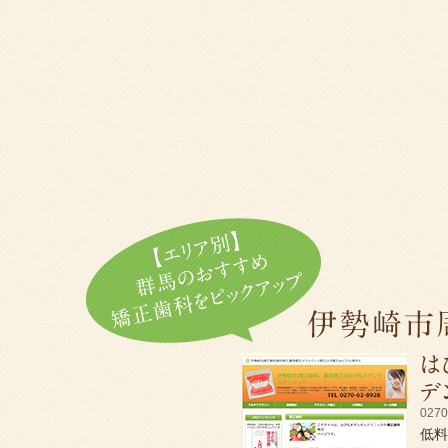
0270
低料