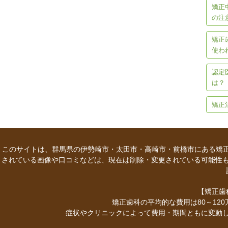
矯正
の注
矯正
使わ
認定
は？
矯正
このサイトは、群馬県の伊勢崎市・太田市・高崎市・前橋市にある矯正
されている画像や口コミなどは、現在は削除・変更されている可能性
【矯正歯
矯正歯科の平均的な費用は80～12
症状やクリニックによって費用・期間ともに変動