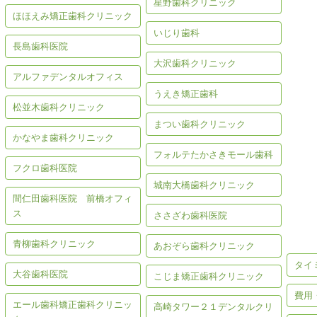
星野歯科クリニック
ほほえみ矯正歯科クリニック
いじり歯科
長島歯科医院
大沢歯科クリニック
アルファデンタルオフィス
うえき矯正歯科
松並木歯科クリニック
まつい歯科クリニック
かなやま歯科クリニック
フォルテたかさきモール歯科
フクロ歯科医院
城南大橋歯科クリニック
間仁田歯科医院 前橋オフィ
歯の
ス
ささざわ歯科医院
青柳歯科クリニック
あおぞら歯科クリニック
タイ
大谷歯科医院
こじま矯正歯科クリニック
費用
エール歯科矯正歯科クリニッ
高崎タワー２１デンタルクリ