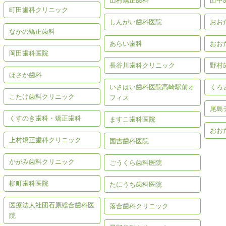
山村矯正歯科
田中
町田歯科クリニック
しんがい歯科医院
おお
なかの矯正歯科
あらい歯科
おお
岡田歯科医院
長谷川歯科クリニック
野村
ほさか歯科
いさはい歯科医院高崎駅前オ
くろ
こたけ歯科クリニック
フィス
尾島
くすのき歯科・矯正歯科
ますこ歯科医院
おお
上村矯正歯科クリニック
国吉歯科医院
かがみ歯科クリニック
ごうくら歯科医院
柳町歯科医院
たにうち歯科医院
医療法人社団石原総合歯科医
落合歯科クリニック
院