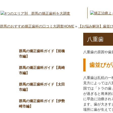
群馬のおすすめ矯正歯科の口コミ大調査HOME
»
【お悩み解決】歯並
八重歯
メニュー
群馬の矯正歯科ガイド【前橋
八重歯の原因や歯
市編】
歯並びが
群馬の矯正歯科ガイド【高崎
市編】
八重歯は乱杭の一
見方によっては八
群馬の矯正歯科ガイド【太田
国では「トラの歯
市編】
が過ぎると将来的
に早急に治療され
群馬の矯正歯科ガイド【伊勢
ます。歯が大きす
崎市編】
場所に歯が生えて