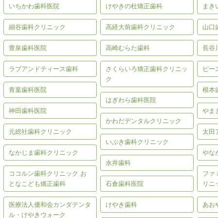
いちかわ歯科医院
けやきの杜矯正歯科
まき
細谷歯科クリニック
高経大前歯科クリニック
山口
豊泉歯科医院
高崎むらた歯科
長谷
ラブアンドティース歯科
さくらいろ矯正歯科クリニッ
ピー
ク
青葉歯科医院
根本
はぎわら歯科医院
神田歯科医院
やま
かわだデンタルクリニック
元総社歯科クリニック
太田
いぶき歯科クリニック
なかじま歯科クリニック
やな
永井歯科
ココルン歯科クリニック お
ファ
となこども矯正歯科
石倉歯科医院
リニ
医療法人優和会カンダデンタ
けやき歯科
あお
ル・けやきウォーク