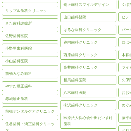
矯正歯科スマイルデザイン
くぼ
リップル歯科クリニック
山口齒科醫院
ヒデ
さた歯科診療所
はるな歯科クリニック
パー
佐野歯科医院
谷内歯科クリニック
西ば
小野里歯科医院
西原歯科クリニック
木暮
小山歯科医院
高井歯科クリニック
ツイ
前橋みなみ歯科
相馬歯科医院
久保
やすだ矯正歯科
八木歯科医院
おお
赤城矯正歯科
柳沢歯科クリニック
めぐ
前橋デンタルケアクリニック
医療法人怜心会中田だいすけ
藤平
住谷歯科・矯正歯科クリニッ
歯科
ク
とね