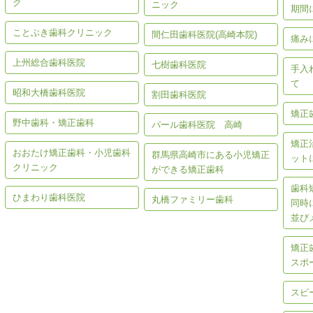
ク
ニック
期間
ことぶき歯科クリニック
間仁田歯科医院(高崎本院)
痛み
上州総合歯科医院
七樹歯科医院
手入
て
昭和大橋歯科医院
割田歯科医院
矯正
野中歯科・矯正歯科
パール歯科医院 高崎
矯正
おおたけ矯正歯科・小児歯科
群馬県高崎市にある小児矯正
ット
クリニック
ができる矯正歯科
歯科
ひまわり歯科医院
丸橋ファミリー歯科
同時
並び
矯正
スポ
スピ