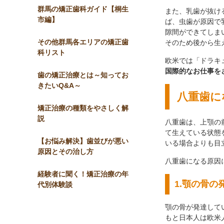
群馬の矯正歯科ガイド【桐生
また、乳歯が抜け
市編】
ば、虫歯が原因で
隙間ができてしま
その他群馬各エリアの矯正歯
そのため後から生
科リスト
欧米では「ドラキ
国際的なお仕事を
歯の矯正治療とは～知ってお
きたいQ&A～
八重歯に
矯正治療の種類をやさしく解
説
八重歯は、上顎の
て生えている状態
【お悩み解決】歯並びが悪い
いる場合よりも目
原因とその治し方
八重歯になる原因
経験者に聞く！矯正治療の年
1.顎の骨の
代別体験談
顎の骨が発達し
もと日本人は欧米