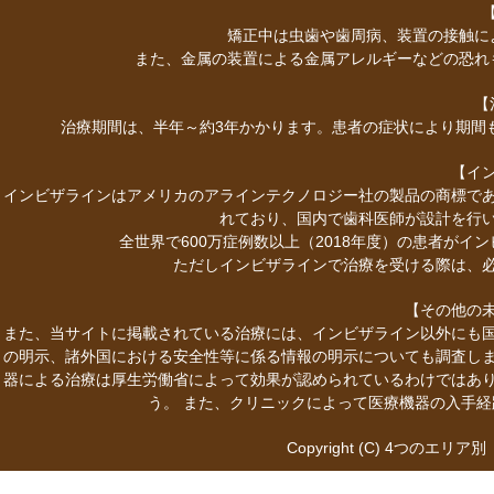
矯正中は虫歯や歯周病、装置の接触に
また、金属の装置による金属アレルギーなどの恐れ
【
治療期間は、半年～約3年かかります。患者の症状により期間
【イ
インビザラインはアメリカのアラインテクノロジー社の製品の商標で
れており、国内で歯科医師が設計を行
全世界で600万症例数以上（2018年度）の患者が
ただしインビザラインで治療を受ける際は、
【その他の
また、当サイトに掲載されている治療には、インビザライン以外にも
の明示、諸外国における安全性等に係る情報の明示についても調査し
器による治療は厚生労働省によって効果が認められているわけではあ
う。 また、クリニックによって医療機器の入手
Copyright (C)
4つのエリア別