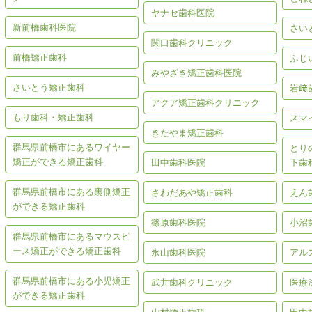
ヤナセ歯科医院
新前橋歯科医院
さい
関口歯科クリニック
前橋矯正歯科
ふじ
みやざき矯正歯科医院
さいとう矯正歯科
岩﨑
アクア矯正歯科クリニック
もり歯科・矯正歯科
スマ
きたやま矯正歯科
群馬県前橋市にあるワイヤー
とり
矯正ができる矯正歯科
田中歯科医院
下歯
群馬県前橋市にある裏側矯正
さわだあや矯正歯科
えん
ができる矯正歯科
篠原歯科医院
小沼
群馬県前橋市にあるマウスピ
ース矯正ができる矯正歯科
永山歯科医院
アル
群馬県前橋市にある小児矯正
武井歯科クリニック
医療
ができる矯正歯科