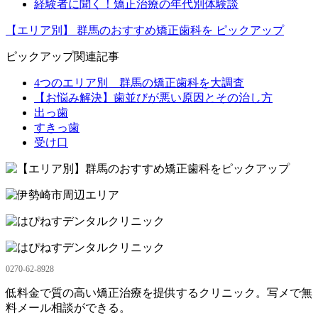
経験者に聞く！矯正治療の年代別体験談
【エリア別】
群馬のおすすめ矯正歯科を
ピックアップ
ピックアップ関連記事
4つのエリア別 群馬の矯正歯科を大調査
【お悩み解決】歯並びが悪い原因とその治し方
出っ歯
すきっ歯
受け口
0270-62-8928
低料金で質の高い矯正治療を提供するクリニック。写メで無
料メール相談ができる。