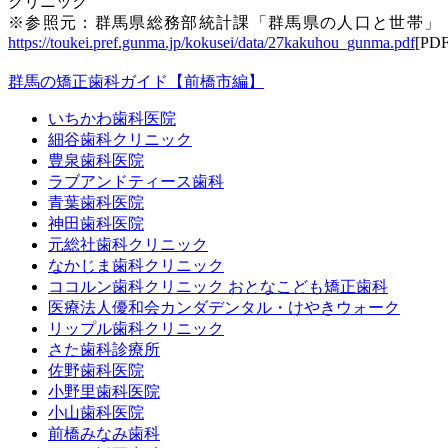
クリニック
※参照元：群馬県総務部統計課「群馬県の人口と世帯」
https://toukei.pref.gunma.jp/kokusei/data/27kakuhou_gunma.pdf
[PDF
群馬の矯正歯科ガイド【前橋市編】
いちかわ歯科医院
細谷歯科クリニック
豊泉歯科医院
ラブアンドティース歯科
青葉歯科医院
神田歯科医院
元総社歯科クリニック
なかじま歯科クリニック
ココルン歯科クリニック おとなこども矯正歯科
医療法人優和会カンダデンタル・けやきウォーク
リップル歯科クリニック
さた歯科診療所
佐野歯科医院
小野里歯科医院
小山歯科医院
前橋みなみ歯科