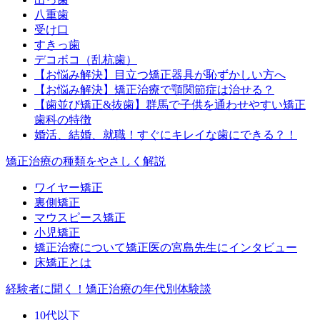
八重歯
受け口
すきっ歯
デコボコ（乱杭歯）
【お悩み解決】目立つ矯正器具が恥ずかしい方へ
【お悩み解決】矯正治療で顎関節症は治せる？
【歯並び矯正&抜歯】群馬で子供を通わせやすい矯正
歯科の特徴
婚活、結婚、就職！すぐにキレイな歯にできる？！
矯正治療の種類をやさしく解説
ワイヤー矯正
裏側矯正
マウスピース矯正
小児矯正
矯正治療について矯正医の宮島先生にインタビュー
床矯正とは
経験者に聞く！矯正治療の年代別体験談
10代以下