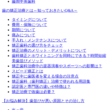
藤岡中央歯科
歯の矯正治療とは～知っておきたいQ&A～
タイミングについて
費用・保険について
期間について
痛みについて
手入れ・メンテナンスについて
矯正歯科の選び方をチェック
矯正治療のメリット・デメリットについて
歯科矯正とホワイトニングを同時にできる？時間短縮
美歯並びメソッド
矯正歯科治療中の楽器演奏やスポーツへの影響は？
スピード矯正とは
矯正中に歯医者を変える場合の注意点
矯正歯科（歯列矯正）治療で使われる用語集
認定医と専門医の違いや特徴は？
矯正治療で抜歯は必要？
【お悩み解決】歯並びが悪い原因とその治し方
出っ歯