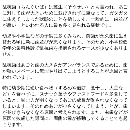
乱杭歯（らんぐいば）は叢生（そうせい）とも言われ、あご
に対して歯が大きいために並びきれずに重なって、ガタガタ
に生えてしまった状態のことを指します。一般的に「歯並び
が悪い」といわれる人に最も多く見られる症状です。
幼児や小学生などの子供に多くみられ、前歯が永久歯に生え
替わる頃に急に歯並びが悪くなります。そのため、小学校低
学年の歯科検診で乱杭歯を指摘されるケースが少なくありま
せん。
乱杭歯はあごと歯の大きさがアンバランスであるために、歯
が狭いスペースに無理やり出てこようとすることが原因と言
われています。
特に幼少期に硬い食べ物（するめや煎餅、煮干し、大豆な
ど）を食べずに、スナック菓子やファストフードを多食して
いると、噛む力が弱くなってあごの成長が促されなくなって
しまいます。そのためあごが小さくなってしまうことが、歯
が並びきらなくなる原因と考えられます。また、虫歯などが
原因で抜歯した隙間に、両側の歯が移動してくることでも起
こります。