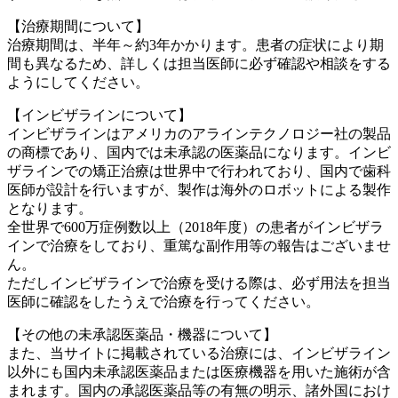
【治療期間について】
治療期間は、半年～約3年かかります。患者の症状により期
間も異なるため、詳しくは担当医師に必ず確認や相談をする
ようにしてください。
【インビザラインについて】
インビザラインはアメリカのアラインテクノロジー社の製品
の商標であり、国内では未承認の医薬品になります。インビ
ザラインでの矯正治療は世界中で行われており、国内で歯科
医師が設計を行いますが、製作は海外のロボットによる製作
となります。
全世界で600万症例数以上（2018年度）の患者がインビザラ
インで治療をしており、重篤な副作用等の報告はございませ
ん。
ただしインビザラインで治療を受ける際は、必ず用法を担当
医師に確認をしたうえで治療を行ってください。
【その他の未承認医薬品・機器について】
また、当サイトに掲載されている治療には、インビザライン
以外にも国内未承認医薬品または医療機器を用いた施術が含
まれます。国内の承認医薬品等の有無の明示、諸外国におけ