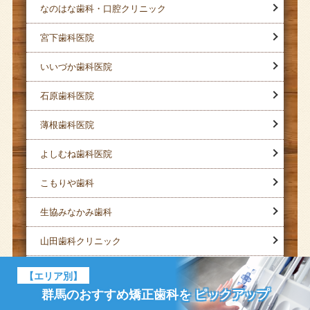
なのはな歯科・口腔クリニック
宮下歯科医院
いいづか歯科医院
石原歯科医院
薄根歯科医院
よしむね歯科医院
こもりや歯科
生協みなかみ歯科
山田歯科クリニック
医療法人MSO かとう歯科
【エリア別】
群馬のおすすめ矯正歯科を
ピックアップ
黒瀬歯科医院