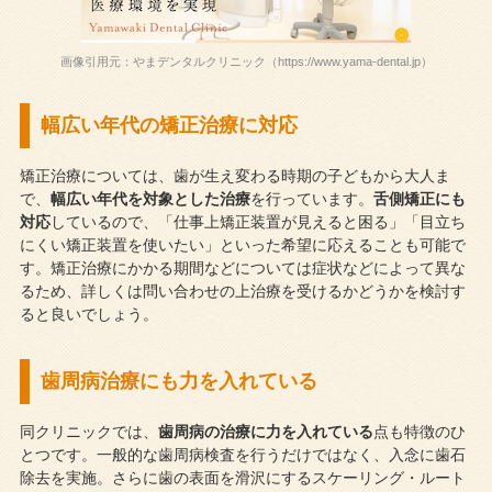
画像引用元：やまデンタルクリニック（https://www.yama-dental.jp）
幅広い年代の矯正治療に対応
矯正治療については、歯が生え変わる時期の子どもから大人ま
で、
幅広い年代を対象とした治療
を行っています。
舌側矯正にも
対応
しているので、「仕事上矯正装置が見えると困る」「目立ち
にくい矯正装置を使いたい」といった希望に応えることも可能で
す。矯正治療にかかる期間などについては症状などによって異な
るため、詳しくは問い合わせの上治療を受けるかどうかを検討す
ると良いでしょう。
歯周病治療にも力を入れている
同クリニックでは、
歯周病の治療に力を入れている
点も特徴のひ
とつです。一般的な歯周病検査を行うだけではなく、入念に歯石
除去を実施。さらに歯の表面を滑沢にするスケーリング・ルート