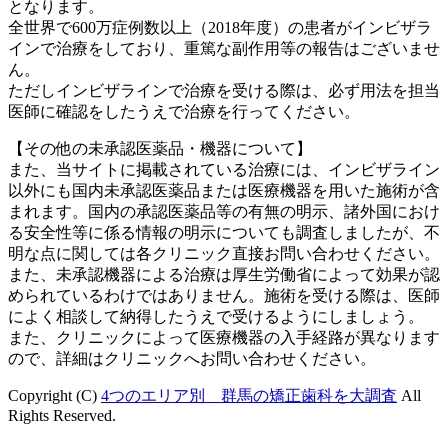
となります。
全世界で600万症例数以上（2018年度）の患者がインビザラ
インで治療をしており、重篤な副作用等の報告はございませ
ん。
ただしインビザラインで治療を受ける際は、必ず用法を担当
医師に確認をしたうえで治療を行ってください。
【その他の未承認医薬品・機器について】
また、当サイトに掲載されている治療には、インビザライン
以外にも国内未承認医薬品または医療機器を用いた施術が含
まれます。国内の承認医薬品等の有無の明示、諸外国におけ
る安全性等に係る情報の明示についても調査しましたが、不
明な点に関しては各クリニック直接お問い合わせください。
また、未承認機器による治療は厚生労働省によって効果が認
められているわけではありません。施術を受ける際は、医師
によく相談して納得したうえで受けるようにしましょう。
また、クリニックによって医療機器の入手経路が異なります
ので、詳細はクリニックへお問い合わせください。
Copyright (C)
4つのエリア別 群馬の矯正歯科を大調査
All
Rights Reserved.