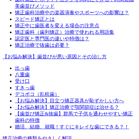
美歯並びメソッド
矯正歯科治療中の楽器演奏やスポーツへの影響は？
スピード矯正とは
矯正中に歯医者を変える場合の注意点
矯正歯科（歯列矯正）治療で使われる用語集
認定医と専門医の違いや特徴は？
矯正治療で抜歯は必要？
【お悩み解決】歯並びが悪い原因とその治し方
出っ歯
八重歯
受け口
すきっ歯
デコボコ（乱杭歯）
【お悩み解決】目立つ矯正器具が恥ずかしい方へ
【お悩み解決】矯正治療で顎関節症は治せる？
【歯並び矯正&抜歯】群馬で子供を通わせやすい矯正
歯科の特徴
婚活、結婚、就職！すぐにキレイな歯にできる？！
矯正治療の種類をやさしく解説