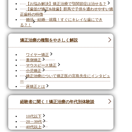
【お悩み解決】矯正治療で顎関節症は治せる？
【歯並び矯正&抜歯】群馬で子供を通わせやすい矯
正歯科の特徴
婚活、結婚、就職！すぐにキレイな歯にでき
る？！
矯正治療の種類をやさしく解説
ワイヤー矯正
裏側矯正
マウスピース矯正
小児矯正
矯正治療について矯正医の宮島先生にインタビュ
ー
床矯正とは
経験者に聞く！矯正治療の年代別体験談
10代以下
20・30代
40代以上