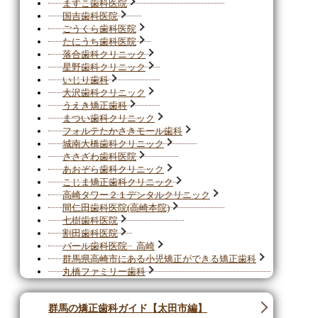
ますこ歯科医院
国吉歯科医院
ごうくら歯科医院
たにうち歯科医院
落合歯科クリニック
星野歯科クリニック
いじり歯科
大沢歯科クリニック
うえき矯正歯科
まつい歯科クリニック
フォルテたかさきモール歯科
城南大橋歯科クリニック
ささざわ歯科医院
あおぞら歯科クリニック
こじま矯正歯科クリニック
高崎タワー２１デンタルクリニック
間仁田歯科医院(高崎本院)
七樹歯科医院
割田歯科医院
パール歯科医院 高崎
群馬県高崎市にある小児矯正ができる矯正歯科
丸橋ファミリー歯科
群馬の矯正歯科ガイド【太田市編】