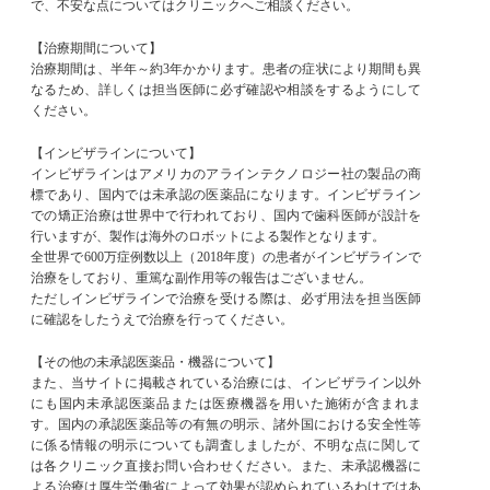
で、不安な点についてはクリニックへご相談ください。
【治療期間について】
治療期間は、半年～約3年かかります。患者の症状により期間も異
なるため、詳しくは担当医師に必ず確認や相談をするようにして
ください。
【インビザラインについて】
インビザラインはアメリカのアラインテクノロジー社の製品の商
標であり、国内では未承認の医薬品になります。インビザライン
での矯正治療は世界中で行われており、国内で歯科医師が設計を
行いますが、製作は海外のロボットによる製作となります。
全世界で600万症例数以上（2018年度）の患者がインビザラインで
治療をしており、重篤な副作用等の報告はございません。
ただしインビザラインで治療を受ける際は、必ず用法を担当医師
に確認をしたうえで治療を行ってください。
【その他の未承認医薬品・機器について】
また、当サイトに掲載されている治療には、インビザライン以外
にも国内未承認医薬品または医療機器を用いた施術が含まれま
す。国内の承認医薬品等の有無の明示、諸外国における安全性等
に係る情報の明示についても調査しましたが、不明な点に関して
は各クリニック直接お問い合わせください。また、未承認機器に
よる治療は厚生労働省によって効果が認められているわけではあ