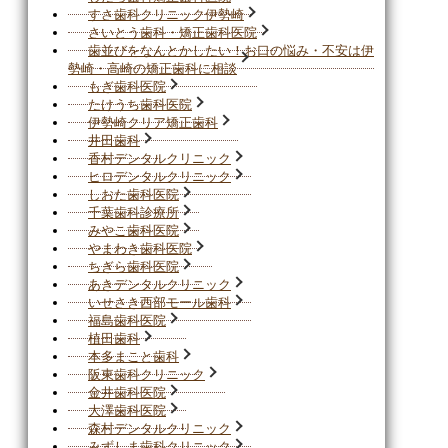
すさ歯科クリニック伊勢崎
さいとう歯科・矯正歯科医院
歯並びをなんとかしたい！お口の悩み・不安は伊
勢崎・高崎の矯正歯科に相談
もぎ歯科医院
たけうち歯科医院
伊勢崎クリア矯正歯科
井田歯科
香村デンタルクリニック
ヒロデンタルクリニック
しおた歯科医院
千葉歯科診療所
みやこ歯科医院
やまわき歯科医院
ちぎら歯科医院
あきデンタルクリニック
いせさき西部モール歯科
福島歯科医院
植田歯科
本多まこと歯科
阪東歯科クリニック
金井歯科医院
大澤歯科医院
森村デンタルクリニック
みずしま歯科クリニック