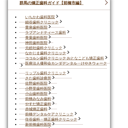
群馬の矯正歯科ガイド【前橋市編】
いちかわ歯科医院
細谷歯科クリニック
豊泉歯科医院
ラブアンドティース歯科
青葉歯科医院
神田歯科医院
元総社歯科クリニック
なかじま歯科クリニック
ココルン歯科クリニック おとなこども矯正歯科
医療法人優和会カンダデンタル・けやきウォーク
リップル歯科クリニック
さた歯科診療所
佐野歯科医院
小野里歯科医院
小山歯科医院
前橋みなみ歯科
やすだ矯正歯科
赤城矯正歯科
前橋デンタルケアクリニック
住谷歯科・矯正歯科クリニック
新前橋歯科医院