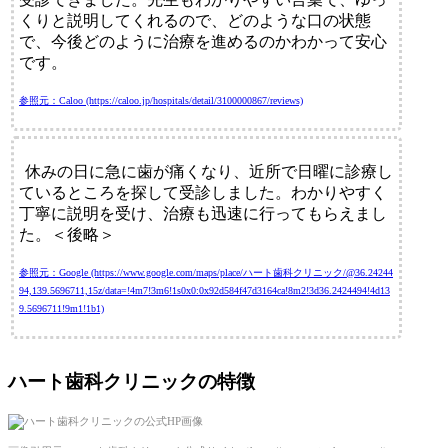
くりと説明してくれるので、どのような口の状態
で、今後どのように治療を進めるのかわかって安心
です。
参照元：Caloo (https://caloo.jp/hospitals/detail/3100000867/reviews)
休みの日に急に歯が痛くなり、近所で日曜に診療し
ているところを探して受診しました。わかりやすく
丁寧に説明を受け、治療も迅速に行ってもらえまし
た。＜後略＞
参照元：Google (https://www.google.com/maps/place/ハート歯科クリニック/@36.24244
94,139.5696711,15z/data=!4m7!3m6!1s0x0:0x92d584f47d3164ca!8m2!3d36.2424494!4d13
9.5696711!9m1!1b1)
ハート歯科クリニックの特徴