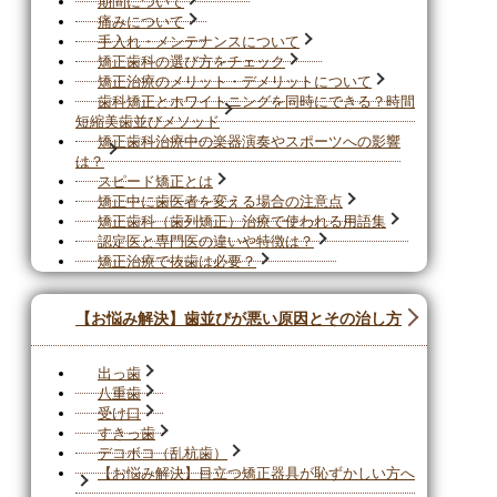
期間について
痛みについて
手入れ・メンテナンスについて
矯正歯科の選び方をチェック
矯正治療のメリット・デメリットについて
歯科矯正とホワイトニングを同時にできる？時間
短縮美歯並びメソッド
矯正歯科治療中の楽器演奏やスポーツへの影響
は？
スピード矯正とは
矯正中に歯医者を変える場合の注意点
矯正歯科（歯列矯正）治療で使われる用語集
認定医と専門医の違いや特徴は？
矯正治療で抜歯は必要？
【お悩み解決】歯並びが悪い原因とその治し方
出っ歯
八重歯
受け口
すきっ歯
デコボコ（乱杭歯）
【お悩み解決】目立つ矯正器具が恥ずかしい方へ