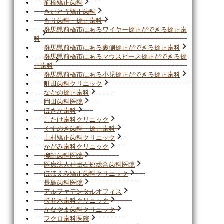
前橋矯正歯科
さいとう矯正歯科
もり歯科・矯正歯科
群馬県前橋市にあるワイヤー矯正ができる矯正歯
科
群馬県前橋市にある裏側矯正ができる矯正歯科
群馬県前橋市にあるマウスピース矯正ができる矯
正歯科
群馬県前橋市にある小児矯正ができる矯正歯科
町田歯科クリニック
なかの矯正歯科
岡田歯科医院
ほさか歯科
こたけ歯科クリニック
くすのき歯科・矯正歯科
上村矯正歯科クリニック
かがみ歯科クリニック
柳町歯科医院
医療法人社団石原総合歯科医院
ほほえみ矯正歯科クリニック
長島歯科医院
アルファデンタルオフィス
松並木歯科クリニック
かなやま歯科クリニック
フクロ歯科医院