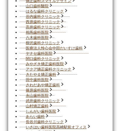
矯正歯科スマイルデザイン
山口齒科醫院
はるな歯科クリニック
谷内歯科クリニック
西原歯科クリニック
高井歯科クリニック
相馬歯科医院
八木歯科医院
柳沢歯科クリニック
医療法人怜心会中田だいすけ歯科
ヤナセ歯科医院
関口歯科クリニック
みやざき矯正歯科医院
アクア矯正歯科クリニック
きたやま矯正歯科
田中歯科医院
さわだあや矯正歯科
篠原歯科医院
永山歯科医院
武井歯科クリニック
山村矯正歯科
しんがい歯科医院
あらい歯科
長谷川歯科クリニック
いさはい歯科医院高崎駅前オフィス