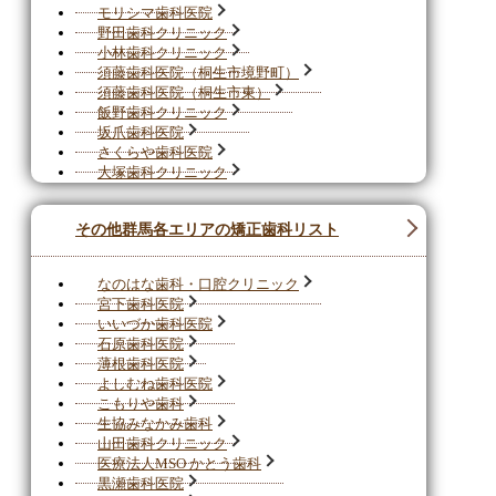
モリシマ歯科医院
野田歯科クリニック
小林歯科クリニック
須藤歯科医院（桐生市境野町）
須藤歯科医院（桐生市東）
飯野歯科クリニック
坂爪歯科医院
さくらや歯科医院
大塚歯科クリニック
その他群馬各エリアの矯正歯科リスト
なのはな歯科・口腔クリニック
宮下歯科医院
いいづか歯科医院
石原歯科医院
薄根歯科医院
よしむね歯科医院
こもりや歯科
生協みなかみ歯科
山田歯科クリニック
医療法人MSO かとう歯科
黒瀬歯科医院