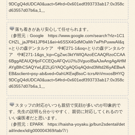
9DCgQ4dUDCA0&uact=5#lrd=0x601edf393733ab17:0x358c
d63557d07b6a,1,,,
落ち着きがあり安心して任せられます。
（参照元：Google https://www.google.com/search?rlz=1C1
CHZL_jaJP841JP841&ei=k6SSX4GdMOaMr7wPhPuwwAI&q
=とりの森デンタルケア 中町271-1&oq=とりの森デンタルケ
ア 中町271-1&gs_lcp=CgZwc3ktYWIQAzoECAAQRzoCCAA
6BggAEAUQHjoFCCEQoAFQvUJYu3VguoIBaAJwAngAgAHM
AYgBlhCSAQYwLjE2LjGYAQCgAQGqAQdnd3Mtd2l6yAEBwA
EB&sclient=psy-ab&ved=0ahUKEwjBsoC-tcrsAhVmxosBHYQ
9DCgQ4dUDCA0&uact=5#lrd=0x601edf393733ab17:0x358c
d63557d07b6a,1,,,
スタッフの対応がいつも親切で笑顔が多いのが印象的で
す。先生の説明も分かりやすく、親切に対応してくれるので
いい歯医者だと思います。
（参照元：EPARK https://haisha-yoyaku.jp/bun2sdental/det
ail/index/id/g000004369/tab/7/）