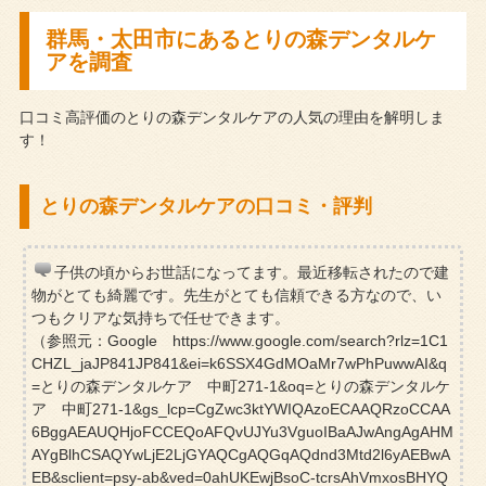
群馬・太田市にあるとりの森デンタルケ
アを調査
口コミ高評価のとりの森デンタルケアの人気の理由を解明しま
す！
とりの森デンタルケアの口コミ・評判
子供の頃からお世話になってます。最近移転されたので建
物がとても綺麗です。先生がとても信頼できる方なので、い
つもクリアな気持ちで任せできます。
（参照元：Google https://www.google.com/search?rlz=1C1
CHZL_jaJP841JP841&ei=k6SSX4GdMOaMr7wPhPuwwAI&q
=とりの森デンタルケア 中町271-1&oq=とりの森デンタルケ
ア 中町271-1&gs_lcp=CgZwc3ktYWIQAzoECAAQRzoCCAA
6BggAEAUQHjoFCCEQoAFQvUJYu3VguoIBaAJwAngAgAHM
AYgBlhCSAQYwLjE2LjGYAQCgAQGqAQdnd3Mtd2l6yAEBwA
EB&sclient=psy-ab&ved=0ahUKEwjBsoC-tcrsAhVmxosBHYQ