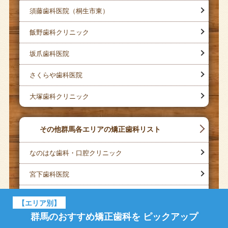
須藤歯科医院（桐生市東）
飯野歯科クリニック
坂爪歯科医院
さくらや歯科医院
大塚歯科クリニック
その他群馬各エリアの矯正歯科リスト
なのはな歯科・口腔クリニック
宮下歯科医院
いいづか歯科医院
【エリア別】
群馬のおすすめ矯正歯科を
ピックアップ
石原歯科医院