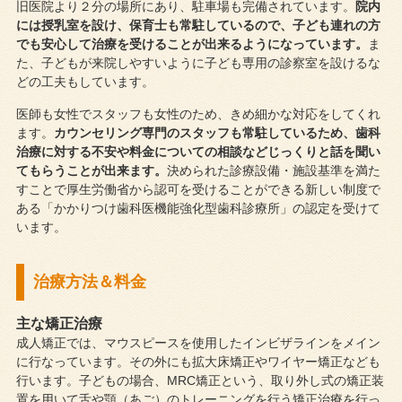
旧医院より２分の場所にあり、駐車場も完備されています。
院内
には授乳室を設け、保育士も常駐しているので、子ども連れの方
でも安心して治療を受けることが出来るようになっています。
ま
た、子どもが来院しやすいように子ども専用の診察室を設けるな
どの工夫もしています。
医師も女性でスタッフも女性のため、きめ細かな対応をしてくれ
ます。
カウンセリング専門のスタッフも常駐しているため、歯科
治療に対する不安や料金についての相談などじっくりと話を聞い
てもらうことが出来ます。
決められた診療設備・施設基準を満た
すことで厚生労働省から認可を受けることができる新しい制度で
ある「かかりつけ歯科医機能強化型歯科診療所」の認定を受けて
います。
治療方法＆料金
主な矯正治療
成人矯正では、マウスピースを使用したインビザラインをメイン
に行なっています。その外にも拡大床矯正やワイヤー矯正なども
行います。子どもの場合、MRC矯正という、取り外し式の矯正装
置を用いて舌や顎（あご）のトレーニングを行う矯正治療を行っ