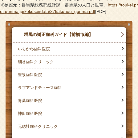
※参照元：群馬県総務部統計課「群馬県の人口と世帯」
https://toukei.pr
ef.gunma.jp/kokusei/data/27kakuhou_gunma.pdf
[PDF]
群馬の矯正歯科ガイド【前橋市編】
いちかわ歯科医院
細谷歯科クリニック
豊泉歯科医院
ラブアンドティース歯科
青葉歯科医院
神田歯科医院
元総社歯科クリニック