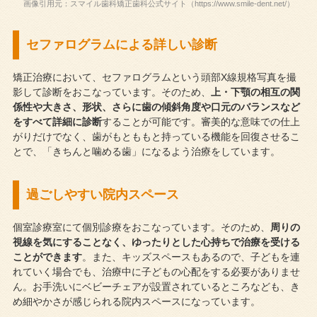
画像引用元：スマイル歯科矯正歯科公式サイト（https://www.smile-dent.net/）
セファログラムによる詳しい診断
矯正治療において、セファログラムという頭部X線規格写真を撮
影して診断をおこなっています。そのため、
上・下顎の相互の関
係性や大きさ、形状、さらに歯の傾斜角度や口元のバランスなど
をすべて詳細に診断
することが可能です。審美的な意味での仕上
がりだけでなく、歯がもとももと持っている機能を回復させるこ
とで、「きちんと噛める歯」になるよう治療をしています。
過ごしやすい院内スペース
個室診療室にて個別診療をおこなっています。そのため、
周りの
視線を気にすることなく、ゆったりとした心持ちで治療を受ける
ことができます
。また、キッズスペースもあるので、子どもを連
れていく場合でも、治療中に子どもの心配をする必要がありませ
ん。お手洗いにベビーチェアが設置されているところなども、き
め細やかさが感じられる院内スペースになっています。