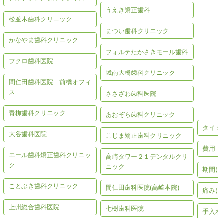
うえき矯正歯科
松並木歯科クリニック
まつい歯科クリニック
かなやま歯科クリニック
フォルテたかさきモール歯科
フクロ歯科医院
城南大橋歯科クリニック
間仁田歯科医院 前橋オフィ
歯の
ス
ささざわ歯科医院
青柳歯科クリニック
あおぞら歯科クリニック
タイ
大谷歯科医院
こじま矯正歯科クリニック
費用
エール歯科矯正歯科クリニッ
高崎タワー２１デンタルクリ
ク
ニック
期間
ことぶき歯科クリニック
間仁田歯科医院(高崎本院)
痛み
上州総合歯科医院
七樹歯科医院
手入