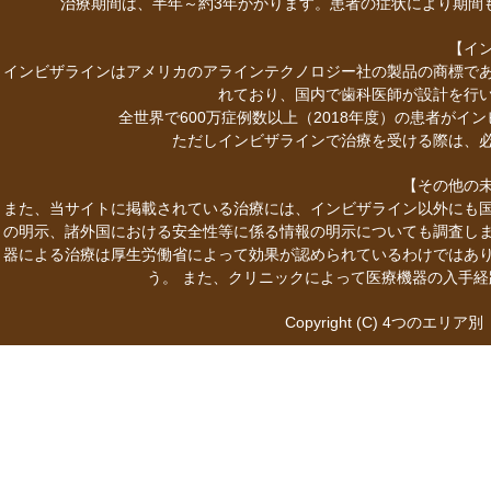
治療期間は、半年～約3年かかります。患者の症状により期間
【イ
インビザラインはアメリカのアラインテクノロジー社の製品の商標で
れており、国内で歯科医師が設計を行
全世界で600万症例数以上（2018年度）の患者が
ただしインビザラインで治療を受ける際は、
【その他の
また、当サイトに掲載されている治療には、インビザライン以外にも
の明示、諸外国における安全性等に係る情報の明示についても調査し
器による治療は厚生労働省によって効果が認められているわけではあ
う。 また、クリニックによって医療機器の入手
Copyright (C)
4つのエリア別