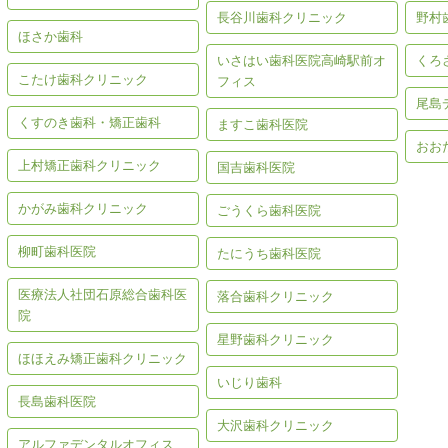
長谷川歯科クリニック
野村
ほさか歯科
いさはい歯科医院高崎駅前オ
くろ
こたけ歯科クリニック
フィス
尾島
くすのき歯科・矯正歯科
ますこ歯科医院
おお
上村矯正歯科クリニック
国吉歯科医院
かがみ歯科クリニック
ごうくら歯科医院
柳町歯科医院
たにうち歯科医院
医療法人社団石原総合歯科医
落合歯科クリニック
院
星野歯科クリニック
ほほえみ矯正歯科クリニック
いじり歯科
長島歯科医院
大沢歯科クリニック
アルファデンタルオフィス