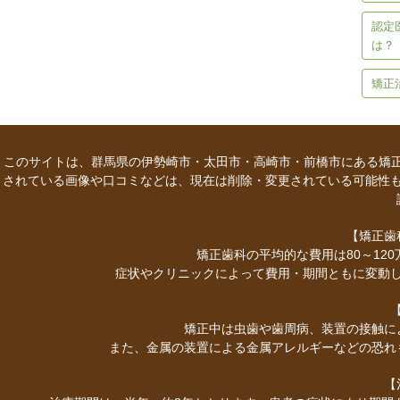
認定
は？
矯正
このサイトは、群馬県の伊勢崎市・太田市・高崎市・前橋市にある矯正
されている画像や口コミなどは、現在は削除・変更されている可能性
【矯正歯
矯正歯科の平均的な費用は80～12
症状やクリニックによって費用・期間ともに変動
矯正中は虫歯や歯周病、装置の接触に
また、金属の装置による金属アレルギーなどの恐れ
【