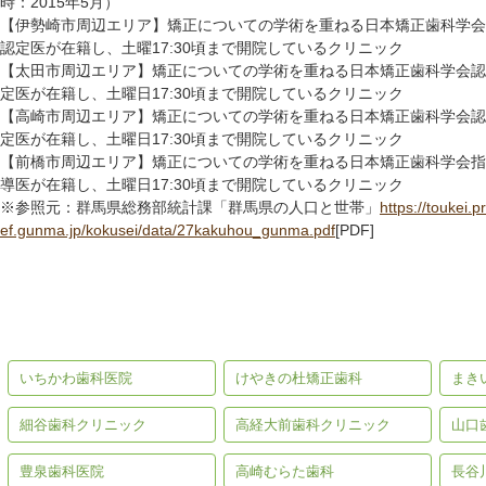
時：2015年5月）
【伊勢崎市周辺エリア】矯正についての学術を重ねる日本矯正歯科学会
認定医が在籍し、土曜17:30頃まで開院しているクリニック
【太田市周辺エリア】矯正についての学術を重ねる日本矯正歯科学会認
定医が在籍し、土曜日17:30頃まで開院しているクリニック
【高崎市周辺エリア】矯正についての学術を重ねる日本矯正歯科学会認
定医が在籍し、土曜日17:30頃まで開院しているクリニック
【前橋市周辺エリア】矯正についての学術を重ねる日本矯正歯科学会指
導医が在籍し、土曜日17:30頃まで開院しているクリニック
※参照元：群馬県総務部統計課「群馬県の人口と世帯」
https://toukei.pr
ef.gunma.jp/kokusei/data/27kakuhou_gunma.pdf
[PDF]
群馬の矯正歯科ガイド【前橋
群馬の矯正歯科ガイド【高崎
群馬
市編】
市編】
いちかわ歯科医院
けやきの杜矯正歯科
まき
細谷歯科クリニック
高経大前歯科クリニック
山口
豊泉歯科医院
高崎むらた歯科
長谷