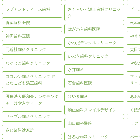
ラブアンドティース歯科
さくらいろ矯正歯科クリニッ
ピー
ク
青葉歯科医院
根本
はぎわら歯科医院
神田歯科医院
やま
かわだデンタルクリニック
元総社歯科クリニック
太田
いぶき歯科クリニック
なかじま歯科クリニック
やな
永井歯科
ココルン歯科クリニック お
ファ
となこども矯正歯科
石倉歯科医院
リニ
医療法人優和会カンダデンタ
けやき歯科
あお
ル・けやきウォーク
矯正歯科スマイルデザイン
くぼ
リップル歯科クリニック
山口齒科醫院
ヒデ
さた歯科診療所
はるな歯科クリニック
パー