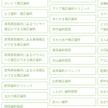
さいとう矯正歯科
岩﨑
アクア矯正歯科クリニック
もり歯科・矯正歯科
スマ
きたやま矯正歯科
群馬県前橋市にあるワイヤー
とり
矯正ができる矯正歯科
田中歯科医院
下歯
群馬県前橋市にある裏側矯正
さわだあや矯正歯科
えん
ができる矯正歯科
篠原歯科医院
小沼
群馬県前橋市にあるマウスピ
ース矯正ができる矯正歯科
永山歯科医院
アル
群馬県前橋市にある小児矯正
武井歯科クリニック
医療
ができる矯正歯科
山村矯正歯科
田中
町田歯科クリニック
しんがい歯科医院
おお
なかの矯正歯科
あらい歯科
おお
岡田歯科医院