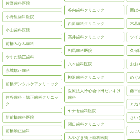
佐野歯科医院
谷内歯科クリニック
西ば
小野里歯科医院
西原歯科クリニック
木暮
小山歯科医院
高井歯科クリニック
ツイ
前橋みなみ歯科
相馬歯科医院
久保
やすだ矯正歯科
八木歯科医院
おお
赤城矯正歯科
柳沢歯科クリニック
めぐ
前橋デンタルケアクリニック
医療法人怜心会中田だいすけ
藤平
住谷歯科・矯正歯科クリニッ
歯科
ク
とね
ヤナセ歯科医院
新前橋歯科医院
さい
関口歯科クリニック
前橋矯正歯科
ふじ
みやざき矯正歯科医院