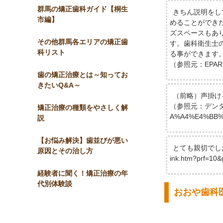
群馬の矯正歯科ガイド【桐生
きちん説明をし
市編】
めることができ
ズスペースもあ
その他群馬各エリアの矯正歯
す。歯科衛生士
科リスト
る事ができます
（参照元：EPARK：htt
歯の矯正治療とは～知ってお
きたいQ&A～
（前略）声掛け
（参照元：デンターネット
矯正治療の種類をやさしく解
A%A4%E4%BB
説
【お悩み解決】歯並びが悪い
とても親切でした。
原因とその治し方
ink.htm?prf=
経験者に聞く！矯正治療の年
代別体験談
おおや歯科