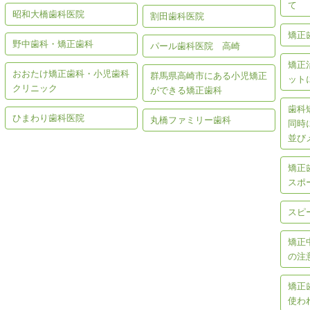
て
昭和大橋歯科医院
割田歯科医院
矯正
野中歯科・矯正歯科
パール歯科医院 高崎
矯正
おおたけ矯正歯科・小児歯科
群馬県高崎市にある小児矯正
ット
クリニック
ができる矯正歯科
歯科
ひまわり歯科医院
丸橋ファミリー歯科
同時
並び
矯正
スポ
スピ
矯正
の注
矯正
使わ