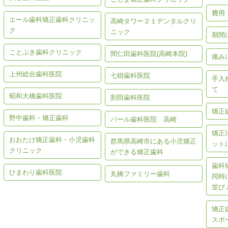
費用
エール歯科矯正歯科クリニッ
高崎タワー２１デンタルクリ
ク
ニック
期間
ことぶき歯科クリニック
間仁田歯科医院(高崎本院)
痛み
上州総合歯科医院
七樹歯科医院
手入
て
昭和大橋歯科医院
割田歯科医院
矯正
野中歯科・矯正歯科
パール歯科医院 高崎
矯正
おおたけ矯正歯科・小児歯科
群馬県高崎市にある小児矯正
ット
クリニック
ができる矯正歯科
歯科
ひまわり歯科医院
丸橋ファミリー歯科
同時
並び
矯正
スポ