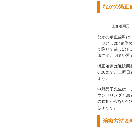
なかの矯正
画像引用元：EPAR
なかの矯正歯科は
ニックには7台停
で降りて徒歩1分
印です。明るい雰
矯正治療は通院回
8:30まで、土
ょう。
中野晶子先生は、
ウンセリングと患
の負担が少ない治
しょうか。
治療方法＆