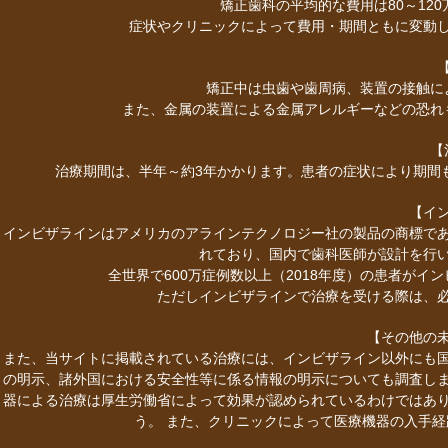
矯正歯科の平均的な費用は80～12
症状やクリニックによって費用・期間ともに変動
矯正中は虫歯や歯周病、装置の接触に
また、金属の装置による金属アレルギーなどの恐れ
【
治療期間は、半年～約3年かかります。患者の症状により期間
【イ
インビザラインはアメリカのアラインテクノロジー社の製品の商標で
れており、国内で歯科医師が設計を行
全世界で600万症例数以上（2018年度）の患者が
ただしインビザラインで治療を受ける際は、
【その他の
また、当サイトに掲載されている治療には、インビザライン以外にも
の明示、諸外国における安全性等に係る情報の明示についても調査し
器による治療は厚生労働省によって効果が認められているわけではあ
う。 また、クリニックによって医療機器の入手