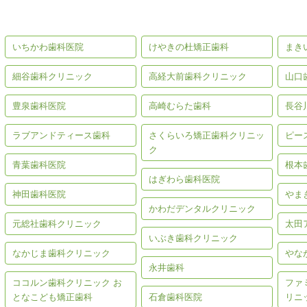
市編】
市編】
いちかわ歯科医院
けやきの杜矯正歯科
まき
細谷歯科クリニック
高経大前歯科クリニック
山口
豊泉歯科医院
高崎むらた歯科
長谷
ラブアンドティース歯科
さくらいろ矯正歯科クリニッ
ピー
ク
青葉歯科医院
根本
はぎわら歯科医院
神田歯科医院
やま
かわだデンタルクリニック
元総社歯科クリニック
太田
いぶき歯科クリニック
なかじま歯科クリニック
やな
永井歯科
ココルン歯科クリニック お
ファ
となこども矯正歯科
石倉歯科医院
リニ