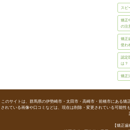
スピ
矯正
の注
矯正
使わ
認定
は？
矯正
このサイトは、群馬県の伊勢崎市・太田市・高崎市・前橋市にある矯正
されている画像や口コミなどは、現在は削除・変更されている可能性
【矯正歯