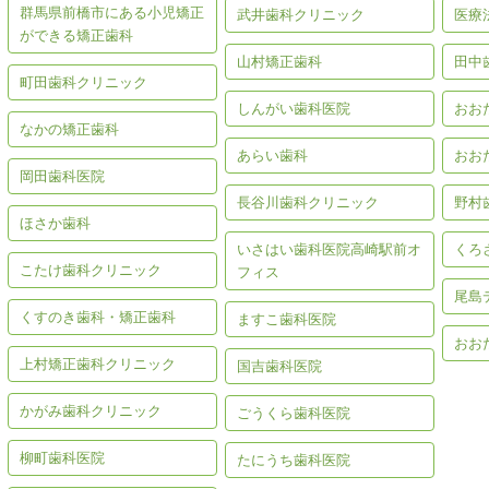
群馬県前橋市にある小児矯正
武井歯科クリニック
医療
ができる矯正歯科
山村矯正歯科
田中
町田歯科クリニック
しんがい歯科医院
おお
なかの矯正歯科
あらい歯科
おお
岡田歯科医院
長谷川歯科クリニック
野村
ほさか歯科
いさはい歯科医院高崎駅前オ
くろ
こたけ歯科クリニック
フィス
尾島
くすのき歯科・矯正歯科
ますこ歯科医院
おお
上村矯正歯科クリニック
国吉歯科医院
かがみ歯科クリニック
ごうくら歯科医院
柳町歯科医院
たにうち歯科医院