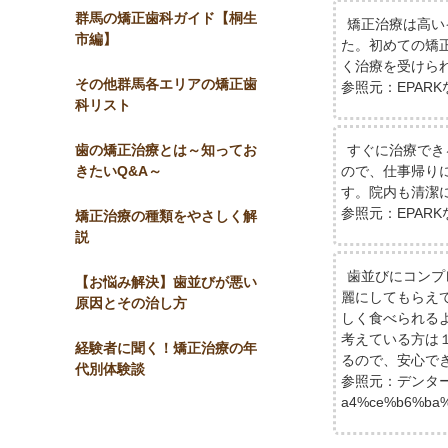
群馬の矯正歯科ガイド【桐生
矯正治療は高い
市編】
た。初めての矯
く治療を受けら
その他群馬各エリアの矯正歯
参照元：EPARKなかの矯
科リスト
歯の矯正治療とは～知ってお
すぐに治療でき
きたいQ&A～
ので、仕事帰り
す。院内も清潔
参照元：EPARKなかの矯
矯正治療の種類をやさしく解
説
歯並びにコンプ
【お悩み解決】歯並びが悪い
麗にしてもらえ
原因とその治し方
しく食べられる
考えている方は
経験者に聞く！矯正治療の年
るので、安心で
代別体験談
参照元：デンターネット（
a4%ce%b6%ba