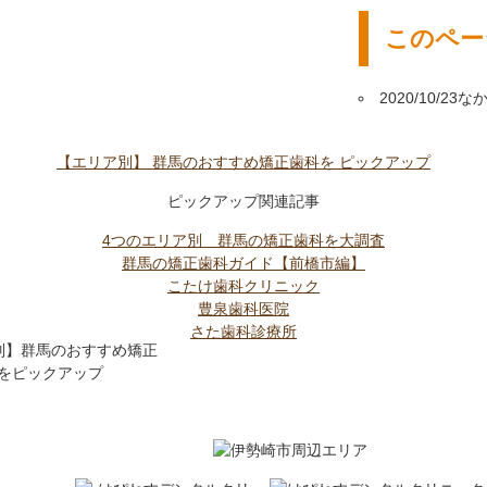
このペー
2020/10/23
な
【エリア別】
群馬のおすすめ矯正歯科を
ピックアップ
ピックアップ関連記事
4つのエリア別 群馬の矯正歯科を大調査
群馬の矯正歯科ガイド【前橋市編】
こたけ歯科クリニック
豊泉歯科医院
さた歯科診療所