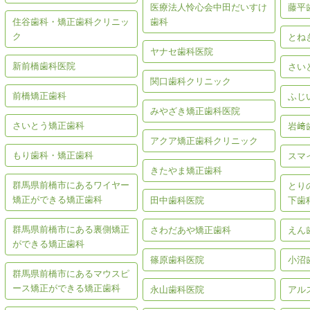
医療法人怜心会中田だいすけ
藤平
住谷歯科・矯正歯科クリニッ
歯科
ク
とね
ヤナセ歯科医院
新前橋歯科医院
さい
関口歯科クリニック
前橋矯正歯科
ふじ
みやざき矯正歯科医院
さいとう矯正歯科
岩﨑
アクア矯正歯科クリニック
もり歯科・矯正歯科
スマ
きたやま矯正歯科
群馬県前橋市にあるワイヤー
とり
矯正ができる矯正歯科
田中歯科医院
下歯
群馬県前橋市にある裏側矯正
さわだあや矯正歯科
えん
ができる矯正歯科
篠原歯科医院
小沼
群馬県前橋市にあるマウスピ
ース矯正ができる矯正歯科
永山歯科医院
アル