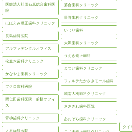
医療法人社団石原総合歯科医
落合歯科クリニック
院
星野歯科クリニック
ほほえみ矯正歯科クリニック
いじり歯科
長島歯科医院
大沢歯科クリニック
アルファデンタルオフィス
うえき矯正歯科
松並木歯科クリニック
まつい歯科クリニック
かなやま歯科クリニック
フォルテたかさきモール歯科
フクロ歯科医院
城南大橋歯科クリニック
間仁田歯科医院 前橋オフィ
歯の
ス
ささざわ歯科医院
青柳歯科クリニック
あおぞら歯科クリニック
タイ
大谷歯科医院
こじま矯正歯科クリニック