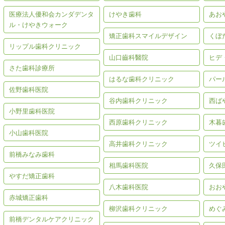
医療法人優和会カンダデンタ
けやき歯科
あお
ル・けやきウォーク
矯正歯科スマイルデザイン
くぼ
リップル歯科クリニック
山口齒科醫院
ヒデ
さた歯科診療所
はるな歯科クリニック
パー
佐野歯科医院
谷内歯科クリニック
西ば
小野里歯科医院
西原歯科クリニック
木暮
小山歯科医院
高井歯科クリニック
ツイ
前橋みなみ歯科
相馬歯科医院
久保
やすだ矯正歯科
八木歯科医院
おお
赤城矯正歯科
柳沢歯科クリニック
めぐ
前橋デンタルケアクリニック