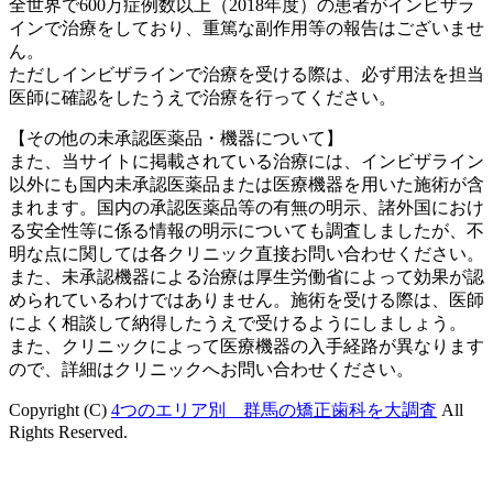
全世界で600万症例数以上（2018年度）の患者がインビザラ
インで治療をしており、重篤な副作用等の報告はございませ
ん。
ただしインビザラインで治療を受ける際は、必ず用法を担当
医師に確認をしたうえで治療を行ってください。
【その他の未承認医薬品・機器について】
また、当サイトに掲載されている治療には、インビザライン
以外にも国内未承認医薬品または医療機器を用いた施術が含
まれます。国内の承認医薬品等の有無の明示、諸外国におけ
る安全性等に係る情報の明示についても調査しましたが、不
明な点に関しては各クリニック直接お問い合わせください。
また、未承認機器による治療は厚生労働省によって効果が認
められているわけではありません。施術を受ける際は、医師
によく相談して納得したうえで受けるようにしましょう。
また、クリニックによって医療機器の入手経路が異なります
ので、詳細はクリニックへお問い合わせください。
Copyright (C)
4つのエリア別 群馬の矯正歯科を大調査
All
Rights Reserved.