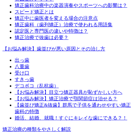
矯正歯科治療中の楽器演奏やスポーツへの影響は？
スピード矯正とは
矯正中に歯医者を変える場合の注意点
矯正歯科（歯列矯正）治療で使われる用語集
認定医と専門医の違いや特徴は？
矯正治療で抜歯は必要？
【お悩み解決】歯並びが悪い原因とその治し方
出っ歯
八重歯
受け口
すきっ歯
デコボコ（乱杭歯）
【お悩み解決】目立つ矯正器具が恥ずかしい方へ
【お悩み解決】矯正治療で顎関節症は治せる？
【歯並び矯正&抜歯】群馬で子供を通わせやすい矯正
歯科の特徴
婚活、結婚、就職！すぐにキレイな歯にできる？！
矯正治療の種類をやさしく解説