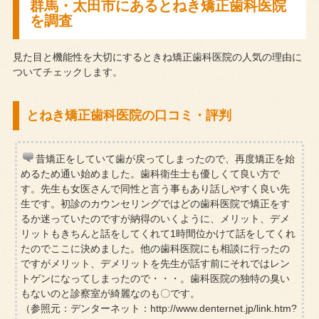
群馬・太田市にあるとねき矯正歯科医院
を調査
見た目と機能性を大切にするときね矯正歯科医院の人気の理由に
ついてチェックします。
とねき矯正歯科医院の口コミ・評判
昔矯正をしていて歯が戻ってしまったので、再度矯正を始
めるため通い始めました。歯科衛生士も優しくて良い方で
す。先生も女医さんで同性と言う事もあり話しやすく良い先
生です。初診のカウンセリングではどの歯科医院で矯正をす
るか迷っていたのですが納得のいくように、メリット、デメ
リットもきちんと話をしてくれて1時間位かけて話をしてくれ
たのでここに決めました。他の歯科医院にも相談に行ったの
ですがメリット、デメリットを先生が話す前にそれではレン
トゲンになってしまったので・・・。歯科医院の独特の臭い
もないのと診察室が綺麗なのも〇です。
（参照元：デンターネット：http://www.denternet.jp/link.htm?