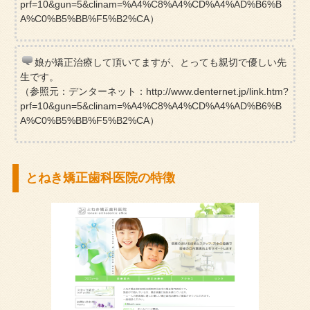
prf=10&gun=5&clinam=%A4%C8%A4%CD%A4%AD%B6%B
A%C0%B5%BB%F5%B2%CA）
娘が矯正治療して頂いてますが、とっても親切で優しい先
生です。
（参照元：デンターネット：http://www.denternet.jp/link.htm?
prf=10&gun=5&clinam=%A4%C8%A4%CD%A4%AD%B6%B
A%C0%B5%BB%F5%B2%CA）
とねき矯正歯科医院の特徴