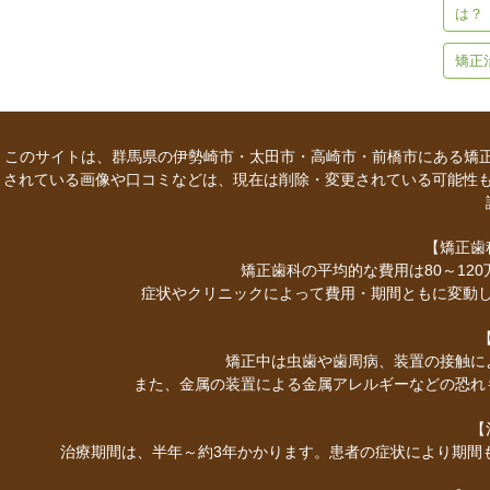
は？
矯正
このサイトは、群馬県の伊勢崎市・太田市・高崎市・前橋市にある矯正
されている画像や口コミなどは、現在は削除・変更されている可能性
【矯正歯
矯正歯科の平均的な費用は80～12
症状やクリニックによって費用・期間ともに変動
矯正中は虫歯や歯周病、装置の接触に
また、金属の装置による金属アレルギーなどの恐れ
【
治療期間は、半年～約3年かかります。患者の症状により期間