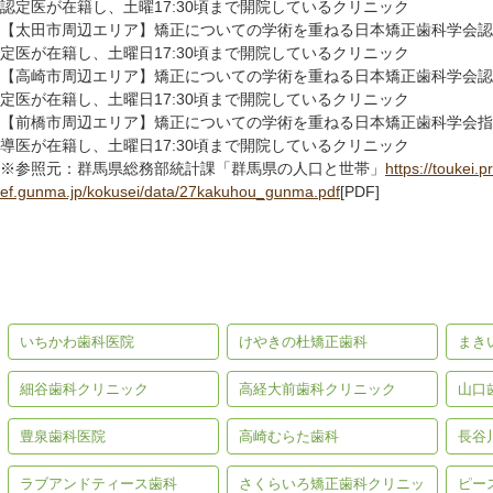
認定医が在籍し、土曜17:30頃まで開院しているクリニック
【太田市周辺エリア】矯正についての学術を重ねる日本矯正歯科学会認
定医が在籍し、土曜日17:30頃まで開院しているクリニック
【高崎市周辺エリア】矯正についての学術を重ねる日本矯正歯科学会認
定医が在籍し、土曜日17:30頃まで開院しているクリニック
【前橋市周辺エリア】矯正についての学術を重ねる日本矯正歯科学会指
導医が在籍し、土曜日17:30頃まで開院しているクリニック
※参照元：群馬県総務部統計課「群馬県の人口と世帯」
https://toukei.pr
ef.gunma.jp/kokusei/data/27kakuhou_gunma.pdf
[PDF]
群馬の矯正歯科ガイド【前橋
群馬の矯正歯科ガイド【高崎
群馬
市編】
市編】
いちかわ歯科医院
けやきの杜矯正歯科
まき
細谷歯科クリニック
高経大前歯科クリニック
山口
豊泉歯科医院
高崎むらた歯科
長谷
ラブアンドティース歯科
さくらいろ矯正歯科クリニッ
ピー