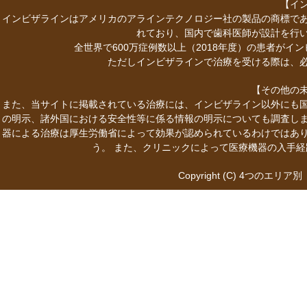
【イ
インビザラインはアメリカのアラインテクノロジー社の製品の商標で
れており、国内で歯科医師が設計を行
全世界で600万症例数以上（2018年度）の患者が
ただしインビザラインで治療を受ける際は、
【その他の
また、当サイトに掲載されている治療には、インビザライン以外にも
の明示、諸外国における安全性等に係る情報の明示についても調査し
器による治療は厚生労働省によって効果が認められているわけではあ
う。 また、クリニックによって医療機器の入手
Copyright (C)
4つのエリア別