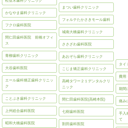
松並木歯科クリニック
まつい歯科クリニック
かなやま歯科クリニック
フォルテたかさきモール歯科
フクロ歯科医院
城南大橋歯科クリニック
間仁田歯科医院 前橋オフィ
歯の
ス
ささざわ歯科医院
青柳歯科クリニック
あおぞら歯科クリニック
タイ
大谷歯科医院
こじま矯正歯科クリニック
費用
エール歯科矯正歯科クリニッ
高崎タワー２１デンタルクリ
ク
ニック
期間
ことぶき歯科クリニック
間仁田歯科医院(高崎本院)
痛み
上州総合歯科医院
七樹歯科医院
手入
て
昭和大橋歯科医院
割田歯科医院