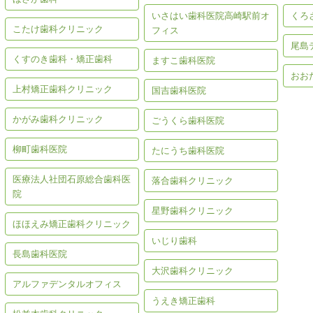
いさはい歯科医院高崎駅前オ
くろ
こたけ歯科クリニック
フィス
尾島
くすのき歯科・矯正歯科
ますこ歯科医院
おお
上村矯正歯科クリニック
国吉歯科医院
かがみ歯科クリニック
ごうくら歯科医院
柳町歯科医院
たにうち歯科医院
医療法人社団石原総合歯科医
落合歯科クリニック
院
星野歯科クリニック
ほほえみ矯正歯科クリニック
いじり歯科
長島歯科医院
大沢歯科クリニック
アルファデンタルオフィス
うえき矯正歯科