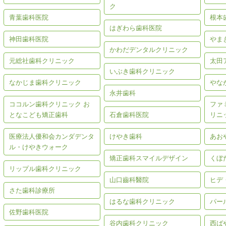
ク
青葉歯科医院
根本
はぎわら歯科医院
神田歯科医院
やま
かわだデンタルクリニック
元総社歯科クリニック
太田
いぶき歯科クリニック
なかじま歯科クリニック
やな
永井歯科
ココルン歯科クリニック お
ファ
となこども矯正歯科
石倉歯科医院
リニ
医療法人優和会カンダデンタ
けやき歯科
あお
ル・けやきウォーク
矯正歯科スマイルデザイン
くぼ
リップル歯科クリニック
山口齒科醫院
ヒデ
さた歯科診療所
はるな歯科クリニック
パー
佐野歯科医院
谷内歯科クリニック
西ば