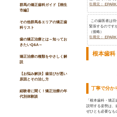
引用元： EPARK （htt
群馬の矯正歯科ガイド【桐生
市編】
この歯医者は待
その他群馬各エリアの矯正歯
緊張するのです
科リスト
（後略）
引用元： EPARK （htt
歯の矯正治療とは～知ってお
きたいQ&A～
根本歯科
矯正治療の種類をやさしく解
説
【お悩み解決】歯並びが悪い
原因とその治し方
丁寧で分か
経験者に聞く！矯正治療の年
代別体験談
「根本歯科・矯正
説明する姿勢は、
ぜひとも必要なも