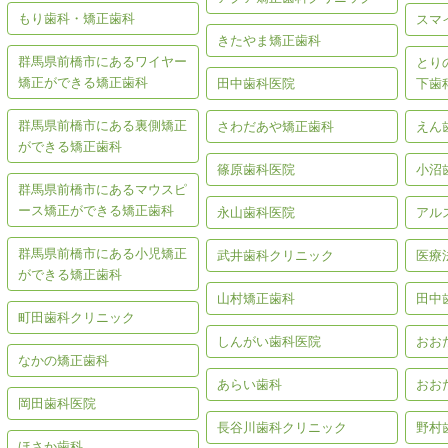
もり歯科・矯正歯科
スマ
きたやま矯正歯科
群馬県前橋市にあるワイヤー
とり
矯正ができる矯正歯科
田中歯科医院
下歯
群馬県前橋市にある裏側矯正
さわだあや矯正歯科
えん
ができる矯正歯科
篠原歯科医院
小沼
群馬県前橋市にあるマウスピ
ース矯正ができる矯正歯科
永山歯科医院
アル
群馬県前橋市にある小児矯正
武井歯科クリニック
医療
ができる矯正歯科
山村矯正歯科
田中
町田歯科クリニック
しんがい歯科医院
おお
なかの矯正歯科
あらい歯科
おお
岡田歯科医院
長谷川歯科クリニック
野村
ほさか歯科