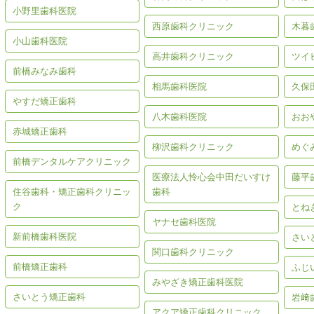
小野里歯科医院
西原歯科クリニック
木暮
小山歯科医院
高井歯科クリニック
ツイ
前橋みなみ歯科
相馬歯科医院
久保
やすだ矯正歯科
八木歯科医院
おお
赤城矯正歯科
柳沢歯科クリニック
めぐ
前橋デンタルケアクリニック
医療法人怜心会中田だいすけ
藤平
住谷歯科・矯正歯科クリニッ
歯科
ク
とね
ヤナセ歯科医院
新前橋歯科医院
さい
関口歯科クリニック
前橋矯正歯科
ふじ
みやざき矯正歯科医院
さいとう矯正歯科
岩﨑
アクア矯正歯科クリニック