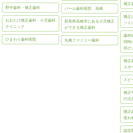
矯正
野中歯科・矯正歯科
パール歯科医院 高崎
矯正
おおたけ矯正歯科・小児歯科
群馬県高崎市にある小児矯正
ット
クリニック
ができる矯正歯科
歯科
ひまわり歯科医院
丸橋ファミリー歯科
同時
並び
矯正
スポ
スピ
矯正
の注
矯正
使わ
認定