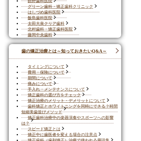
館野歯科医院
グリーン歯科・矯正歯科クリニック
はしづめ歯科医院
飯島歯科医院
太田大泉クリア歯科
北村歯科・矯正歯科医院
藤岡中央歯科
歯の矯正治療とは～知っておきたいQ&A～
タイミングについて
費用・保険について
期間について
痛みについて
手入れ・メンテナンスについて
矯正歯科の選び方をチェック
矯正治療のメリット・デメリットについて
歯科矯正とホワイトニングを同時にできる？時間
短縮美歯並びメソッド
矯正歯科治療中の楽器演奏やスポーツへの影響
は？
スピード矯正とは
矯正中に歯医者を変える場合の注意点
矯正歯科（歯列矯正）治療で使われる用語集