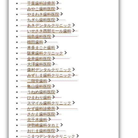
千葉歯科診療所
みやこ歯科医院
やまわき歯科医院
ちぎら歯科医院
あきデンタルクリニック
いせさき西部モール歯科
福島歯科医院
植田歯科
本多まこと歯科
阪東歯科クリニック
金井歯科医院
大澤歯科医院
森村デンタルクリニック
みずしま歯科クリニック
二階堂歯科
亀山歯科医院
うねめ歯科医院
ひまわり歯科
スマイル歯科クリニック
かず歯科診療所
さかえ歯科医院
北千木歯科
伊勢崎歯科タカミ
おじま歯科医院
こまつデンタルクリニック