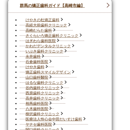
群馬の矯正歯科ガイド【高崎市編】
けやきの杜矯正歯科
高経大前歯科クリニック
高崎むらた歯科
さくらいろ矯正歯科クリニック
はぎわら歯科医院
かわだデンタルクリニック
いぶき歯科クリニック
永井歯科
石倉歯科医院
けやき歯科
矯正歯科スマイルデザイン
山口齒科醫院
はるな歯科クリニック
谷内歯科クリニック
西原歯科クリニック
高井歯科クリニック
相馬歯科医院
八木歯科医院
柳沢歯科クリニック
医療法人怜心会中田だいすけ歯科
ヤナセ歯科医院
関口歯科クリニック