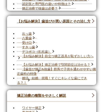
認定医と専門医の違いや特徴は？
矯正治療で抜歯は必要？
【お悩み解決】歯並びが悪い原因とその治し方
出っ歯
八重歯
受け口
すきっ歯
デコボコ（乱杭歯）
【お悩み解決】目立つ矯正器具が恥ずかしい方へ
【お悩み解決】矯正治療で顎関節症は治せる？
【歯並び矯正&抜歯】群馬で子供を通わせやすい矯
正歯科の特徴
婚活、結婚、就職！すぐにキレイな歯にでき
る？！
矯正治療の種類をやさしく解説
ワイヤー矯正