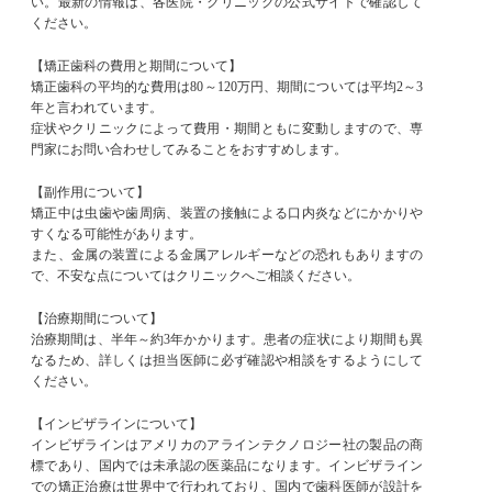
い。最新の情報は、各医院・クリニックの公式サイトで確認して
ください。
【矯正歯科の費用と期間について】
矯正歯科の平均的な費用は80～120万円、期間については平均2～3
年と言われています。
症状やクリニックによって費用・期間ともに変動しますので、専
門家にお問い合わせしてみることをおすすめします。
【副作用について】
矯正中は虫歯や歯周病、装置の接触による口内炎などにかかりや
すくなる可能性があります。
また、金属の装置による金属アレルギーなどの恐れもありますの
で、不安な点についてはクリニックへご相談ください。
【治療期間について】
治療期間は、半年～約3年かかります。患者の症状により期間も異
なるため、詳しくは担当医師に必ず確認や相談をするようにして
ください。
【インビザラインについて】
インビザラインはアメリカのアラインテクノロジー社の製品の商
標であり、国内では未承認の医薬品になります。インビザライン
での矯正治療は世界中で行われており、国内で歯科医師が設計を