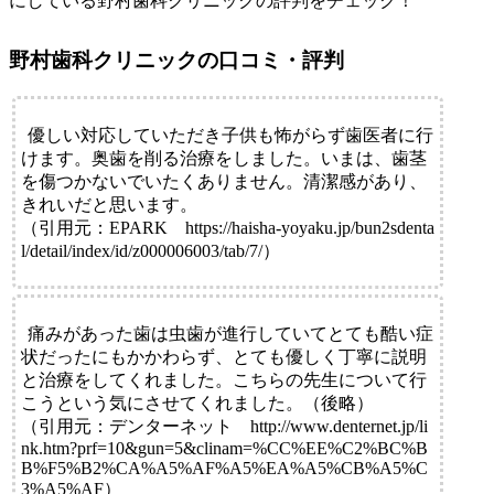
にしている野村歯科クリニックの評判をチェック！
野村歯科クリニックの口コミ・評判
優しい対応していただき子供も怖がらず歯医者に行
けます。奥歯を削る治療をしました。いまは、歯茎
を傷つかないでいたくありません。清潔感があり、
きれいだと思います。
（引用元：EPARK https://haisha-yoyaku.jp/bun2sdenta
l/detail/index/id/z000006003/tab/7/）
痛みがあった歯は虫歯が進行していてとても酷い症
状だったにもかかわらず、とても優しく丁寧に説明
と治療をしてくれました。こちらの先生について行
こうという気にさせてくれました。（後略）
（引用元：デンターネット http://www.denternet.jp/li
nk.htm?prf=10&gun=5&clinam=%CC%EE%C2%BC%B
B%F5%B2%CA%A5%AF%A5%EA%A5%CB%A5%C
3%A5%AF）