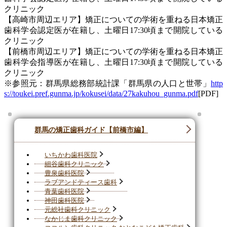
クリニック
【高崎市周辺エリア】矯正についての学術を重ねる日本矯正
歯科学会認定医が在籍し、土曜日17:30頃まで開院している
クリニック
【前橋市周辺エリア】矯正についての学術を重ねる日本矯正
歯科学会指導医が在籍し、土曜日17:30頃まで開院している
クリニック
※参照元：群馬県総務部統計課「群馬県の人口と世帯」
http
s://toukei.pref.gunma.jp/kokusei/data/27kakuhou_gunma.pdf
[PDF]
群馬の矯正歯科ガイド【前橋市編】
いちかわ歯科医院
細谷歯科クリニック
豊泉歯科医院
ラブアンドティース歯科
青葉歯科医院
神田歯科医院
元総社歯科クリニック
なかじま歯科クリニック