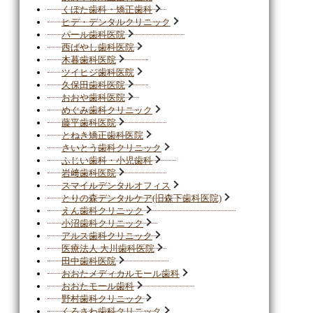
くぼた歯科・矯正歯科
ヒデ・デンタルクリニック
パール歯科医院
西ばやし歯科医院
木暮歯科医院
ツイヒジ歯科医院
久保田歯科医院
おおや歯科医院
めぐみ歯科クリニック
藤平歯科医院
とねき矯正歯科医院
さいとう歯科クリニック
ふじい歯科・小児歯科
岩﨑歯科医院
スマイルデンタルオフィス
とりの森デンタルケア(旧森下歯科医院)
えん歯科クリニック
小沼歯科クリニック
アルス歯科クリニック
医療法人 大川歯科医院
田中歯科医院
おおたメディカルモール歯科
おおたモール歯科
野村歯科クリニック
くろさわ歯科クリニック