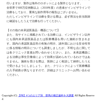
行いますが、製作は海外のロボットによる製作となります。
全世界で600万症例数以上（2018年度）の患者がインビザラインで
治療をしており、重篤な副作用等の報告はございません。
ただしインビザラインで治療を受ける際は、必ず用法を担当医師
に確認をしたうえで治療を行ってください。
【その他の未承認医薬品・機器について】
また、当サイトに掲載されている治療には、インビザライン以外
にも国内未承認医薬品または医療機器を用いた施術が含まれま
す。国内の承認医薬品等の有無の明示、諸外国における安全性等
に係る情報の明示についても調査しましたが、不明な点に関して
は各クリニック直接お問い合わせください。また、未承認機器に
よる治療は厚生労働省によって効果が認められているわけではあ
りません。施術を受ける際は、医師によく相談して納得したうえ
で受けるようにしましょう。 また、クリニックによって医療機器
の入手経路が異なりますので、詳細はクリニックへお問い合わせ
ください。
Copyright (C)
4つのエリア別 群馬の矯正歯科を大調査
All Rights Reserve
d.