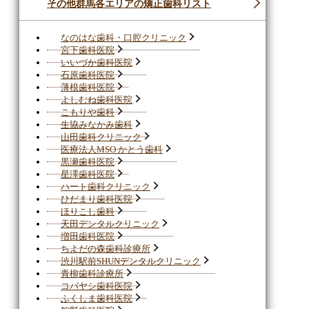
その他群馬各エリアの矯正歯科リスト
なのはな歯科・口腔クリニック
宮下歯科医院
いいづか歯科医院
石原歯科医院
薄根歯科医院
よしむね歯科医院
こもりや歯科
生協みなかみ歯科
山田歯科クリニック
医療法人MSO かとう歯科
黒瀬歯科医院
星澤歯科医院
ハート歯科クリニック
ひだまり歯科医院
ほりこし歯科
天田デンタルクリニック
増田歯科医院
ちよだの森歯科診療所
渋川駅前SHUNデンタルクリニック
青柳歯科診療所
コバヤシ歯科医院
ふくしま歯科医院