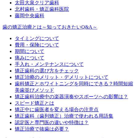
太田大泉クリア歯科
北村歯科・矯正歯科医院
藤岡中央歯科
歯の矯正治療とは～知っておきたいQ&A～
タイミングについて
費用・保険について
期間について
痛みについて
手入れ・メンテナンスについて
矯正歯科の選び方をチェック
矯正治療のメリット・デメリットについて
歯科矯正とホワイトニングを同時にできる？時間短縮
美歯並びメソッド
矯正歯科治療中の楽器演奏やスポーツへの影響は？
スピード矯正とは
矯正中に歯医者を変える場合の注意点
矯正歯科（歯列矯正）治療で使われる用語集
認定医と専門医の違いや特徴は？
矯正治療で抜歯は必要？