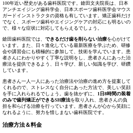
100年近い歴史がある歯科医院です。鎗田文夫院長は、日本
アンチエイジング歯科学会、日本スポーツ歯科医学会マウス
ガードインストラクタの資格も有しています。矯正歯科だけ
でなく、スポーツ歯科やエイジングケアの対応にも明るいの
で、様々な症状に対応してもらえるでしょう。
鎗田歯科医院では、
できるだけ歯を削らない治療
を心がけて
います。また、日々進化している最新医療を学ぶため、研修
会や講習会にも積極的に参加して、技術を学んでいます。患
者さんにわかりやすく丁寧な説明をし、患者さんにあった治
療法を提供できるよう、日々学び、新しい知識を学び、研鑽
しています。
患者さん一人一人にあった治療法や治療の進め方を提案して
くれるので、ストレスなく自分にあった方法で、美しい笑顔
を手に入れられるでしょう。歯を抜かずに、
1日8時間の装着
のみで歯列矯正ができる
SH療法
を取り入れ、患者さんの負
担を和らげる治療を行っています。患者さんが心から笑顔に
なれるように、努力を惜しまない歯科医院です。
治療方法＆料金