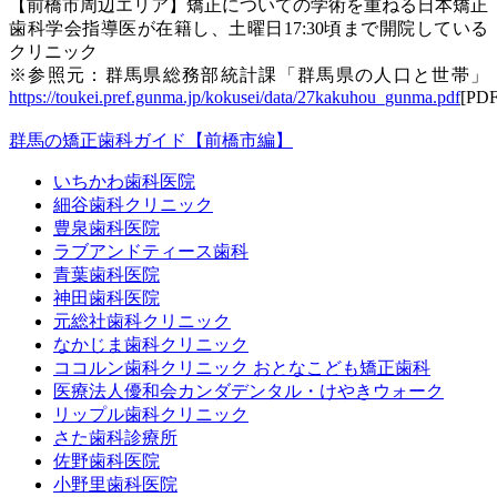
【前橋市周辺エリア】矯正についての学術を重ねる日本矯正
歯科学会指導医が在籍し、土曜日17:30頃まで開院している
クリニック
※参照元：群馬県総務部統計課「群馬県の人口と世帯」
https://toukei.pref.gunma.jp/kokusei/data/27kakuhou_gunma.pdf
[PDF
群馬の矯正歯科ガイド【前橋市編】
いちかわ歯科医院
細谷歯科クリニック
豊泉歯科医院
ラブアンドティース歯科
青葉歯科医院
神田歯科医院
元総社歯科クリニック
なかじま歯科クリニック
ココルン歯科クリニック おとなこども矯正歯科
医療法人優和会カンダデンタル・けやきウォーク
リップル歯科クリニック
さた歯科診療所
佐野歯科医院
小野里歯科医院