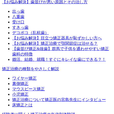
【お悩み解決】歯並びが悪い原因とその治し方
出っ歯
八重歯
受け口
すきっ歯
デコボコ（乱杭歯）
【お悩み解決】目立つ矯正器具が恥ずかしい方へ
【お悩み解決】矯正治療で顎関節症は治せる？
【歯並び矯正&抜歯】群馬で子供を通わせやすい矯正
歯科の特徴
婚活、結婚、就職！すぐにキレイな歯にできる？！
矯正治療の種類をやさしく解説
ワイヤー矯正
裏側矯正
マウスピース矯正
小児矯正
矯正治療について矯正医の宮島先生にインタビュー
床矯正とは