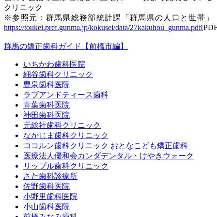
クリニック
※参照元：群馬県総務部統計課「群馬県の人口と世帯」
https://toukei.pref.gunma.jp/kokusei/data/27kakuhou_gunma.pdf
[PDF
群馬の矯正歯科ガイド【前橋市編】
いちかわ歯科医院
細谷歯科クリニック
豊泉歯科医院
ラブアンドティース歯科
青葉歯科医院
神田歯科医院
元総社歯科クリニック
なかじま歯科クリニック
ココルン歯科クリニック おとなこども矯正歯科
医療法人優和会カンダデンタル・けやきウォーク
リップル歯科クリニック
さた歯科診療所
佐野歯科医院
小野里歯科医院
小山歯科医院
前橋みなみ歯科