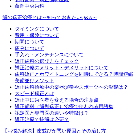
藤岡中央歯科
歯の矯正治療とは～知っておきたいQ&A～
タイミングについて
費用・保険について
期間について
痛みについて
手入れ・メンテナンスについて
矯正歯科の選び方をチェック
矯正治療のメリット・デメリットについて
歯科矯正とホワイトニングを同時にできる？時間短縮
美歯並びメソッド
矯正歯科治療中の楽器演奏やスポーツへの影響は？
スピード矯正とは
矯正中に歯医者を変える場合の注意点
矯正歯科（歯列矯正）治療で使われる用語集
認定医と専門医の違いや特徴は？
矯正治療で抜歯は必要？
【お悩み解決】歯並びが悪い原因とその治し方