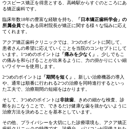
ウスピース矯正を得意とする、高崎駅からすぐのところにあ
る矯正歯科です。
臨床年数18年の豊富な経験を持ち、
「日本矯正歯科学会」の
所属会員
でもある田村院長が矯正に関する様々な悩みに応え
てくれます。
アクア矯正歯科クリニックでは、3つのポイントに関して、
患者さんの希望に応えていくことを当院のコンセプトにして
います。1つめのポイントは
「痛みを少なく」
。少しでもこ
の痛みを和らげることが出来るように、力の掛かりにくい細
いワイヤーを使用します。
2つめのポイントは
「期間を短く」
。新しい治療機器の導入
や、通常は順番に行われる2つの治療を同時進行するといっ
た工夫で、治療期間の短縮をはかります。
そして、3つめのポイントは
非抜歯
。きめの細かな検査、診
断をおこなうことで、できるだけ健康な歯を抜かないように
治療方法を決めることを基本としています。
その他、プライバシーを大切にした診療環境も、アクア矯正
歯科クリニックの特徴です。診療台、パソコンが完備された