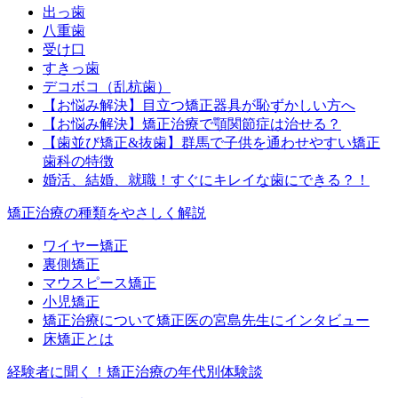
出っ歯
八重歯
受け口
すきっ歯
デコボコ（乱杭歯）
【お悩み解決】目立つ矯正器具が恥ずかしい方へ
【お悩み解決】矯正治療で顎関節症は治せる？
【歯並び矯正&抜歯】群馬で子供を通わせやすい矯正
歯科の特徴
婚活、結婚、就職！すぐにキレイな歯にできる？！
矯正治療の種類をやさしく解説
ワイヤー矯正
裏側矯正
マウスピース矯正
小児矯正
矯正治療について矯正医の宮島先生にインタビュー
床矯正とは
経験者に聞く！矯正治療の年代別体験談