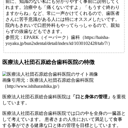
前に、知識のない私にも分かりやすく事前に説明してく
れます。治療中も「痛くないですよ」「もうすぐ終わり
ますからね」など、常に一声かけてくれるので、歯医者
さんに苦手意識がある人には特にオススメしたいです。
院内もきれいで口腔外科もやってらっしゃるので、親知
らずの抜歯などもできます。
参照元：EPARK（イーパーク）歯科（https://haisha-
yoyaku.jp/bun2sdental/detail/index/id/1030102428/tab/7/）
医療法人社団石原総合歯科医院の特徴
画像引用元：医療法人社団石原総合歯科医院
（http://www.ishiharashika.jp/）
医療法人社団石原総合歯科医院は
「口と身体の管理」
を重視
しています。
医療法人社団石原総合歯科医院では口の中を全身の一臓器と
して考えています。 患者さまの人生において満足して食事
する事ができる健康な口と体の管理を目標としています。