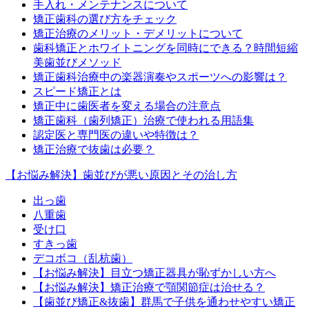
手入れ・メンテナンスについて
矯正歯科の選び方をチェック
矯正治療のメリット・デメリットについて
歯科矯正とホワイトニングを同時にできる？時間短縮
美歯並びメソッド
矯正歯科治療中の楽器演奏やスポーツへの影響は？
スピード矯正とは
矯正中に歯医者を変える場合の注意点
矯正歯科（歯列矯正）治療で使われる用語集
認定医と専門医の違いや特徴は？
矯正治療で抜歯は必要？
【お悩み解決】歯並びが悪い原因とその治し方
出っ歯
八重歯
受け口
すきっ歯
デコボコ（乱杭歯）
【お悩み解決】目立つ矯正器具が恥ずかしい方へ
【お悩み解決】矯正治療で顎関節症は治せる？
【歯並び矯正&抜歯】群馬で子供を通わせやすい矯正