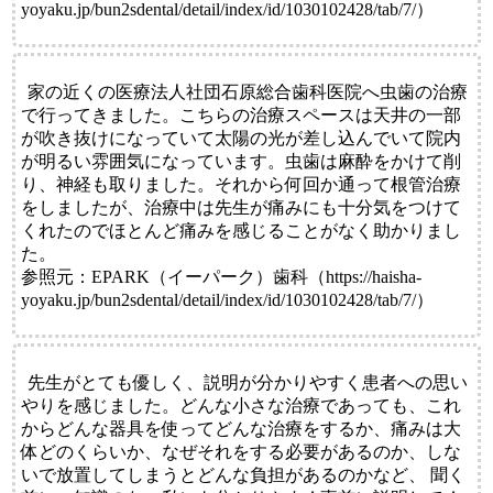
yoyaku.jp/bun2sdental/detail/index/id/1030102428/tab/7/）
家の近くの医療法人社団石原総合歯科医院へ虫歯の治療
で行ってきました。こちらの治療スペースは天井の一部
が吹き抜けになっていて太陽の光が差し込んでいて院内
が明るい雰囲気になっています。虫歯は麻酔をかけて削
り、神経も取りました。それから何回か通って根管治療
をしましたが、治療中は先生が痛みにも十分気をつけて
くれたのでほとんど痛みを感じることがなく助かりまし
た。
参照元：EPARK（イーパーク）歯科（https://haisha-
yoyaku.jp/bun2sdental/detail/index/id/1030102428/tab/7/）
先生がとても優しく、説明が分かりやすく患者への思い
やりを感じました。どんな小さな治療であっても、これ
からどんな器具を使ってどんな治療をするか、痛みは大
体どのくらいか、なぜそれをする必要があるのか、しな
いで放置してしまうとどんな負担があるのかなど、 聞く