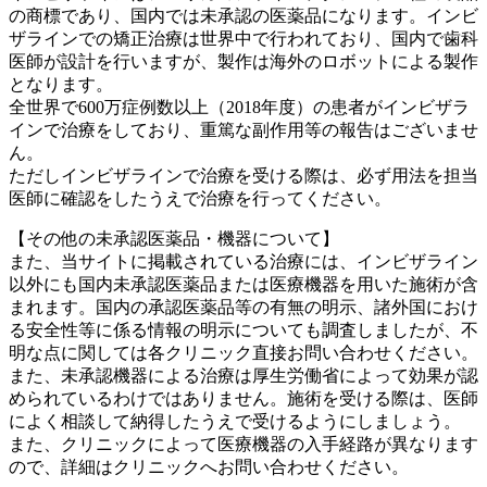
の商標であり、国内では未承認の医薬品になります。インビ
ザラインでの矯正治療は世界中で行われており、国内で歯科
医師が設計を行いますが、製作は海外のロボットによる製作
となります。
全世界で600万症例数以上（2018年度）の患者がインビザラ
インで治療をしており、重篤な副作用等の報告はございませ
ん。
ただしインビザラインで治療を受ける際は、必ず用法を担当
医師に確認をしたうえで治療を行ってください。
【その他の未承認医薬品・機器について】
また、当サイトに掲載されている治療には、インビザライン
以外にも国内未承認医薬品または医療機器を用いた施術が含
まれます。国内の承認医薬品等の有無の明示、諸外国におけ
る安全性等に係る情報の明示についても調査しましたが、不
明な点に関しては各クリニック直接お問い合わせください。
また、未承認機器による治療は厚生労働省によって効果が認
められているわけではありません。施術を受ける際は、医師
によく相談して納得したうえで受けるようにしましょう。
また、クリニックによって医療機器の入手経路が異なります
ので、詳細はクリニックへお問い合わせください。