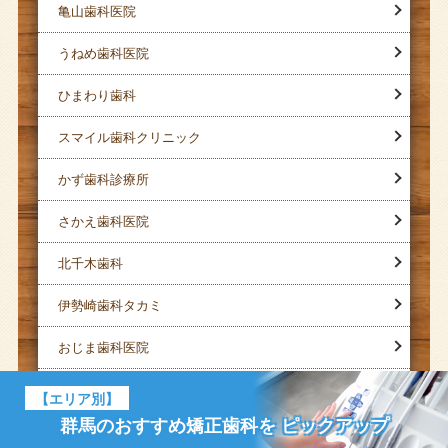
亀山歯科医院
うねめ歯科医院
ひまわり歯科
スマイル歯科クリニック
かず歯科診療所
さかえ歯科医院
北千木歯科
伊勢崎歯科タカミ
おじま歯科医院
こまつデンタルクリニック
【エリア別】
群馬のおすすめ矯正歯科を
ピックアップ
ブルーパールデンタルクリニック