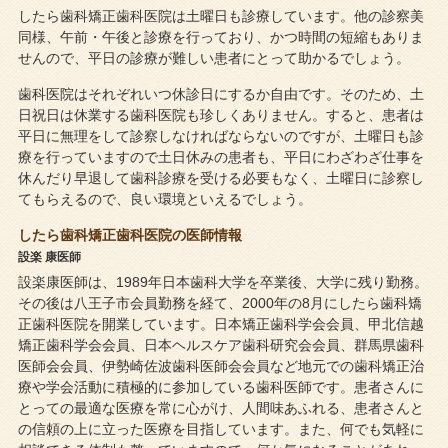
したら歯科矯正歯科医院は土曜日も診療しています。他の診察美
同様、午前・午後と診療を行っており、かつ時間の短縮もありま
せんので、平日の診療が難しい患者にとって助かるでしょう。
歯科医院はそれぞれいつ休診日にするか自由です。そのため、土
日祝日は休業する歯科医院も珍しくありません。すると、患者は
平日に無理をして診察しなければならないのですが、土曜日も診
療を行っていますので土日休みの患者も、平日にわざわざ仕事を
休んだり早退して歯科診療を受ける必要もなく、土曜日に診察し
てもらえるので、良い環境といえるでしょう。
したら歯科矯正歯科医院の医師情報
設楽 康医師
設楽康医師は、1989年日本歯科大学を卒業後、大学に残り勤務。
その後は八王子市会員勤務を経て、2000年の8月にしたら歯科矯
正歯科医院を開業しています。日本矯正歯科学会会員、甲北信越
矯正歯科学会会員、日本ヘルスケア歯科研究会会員、群馬県歯科
医師会会員、伊勢崎佐波歯科医師会会員など地元での歯科矯正治
療や学会活動に積極的に参加している歯科医師です。患者さんに
とっての最適な医療を常に心がけ、人間味あふれる、患者さんと
の信頼の上に立った医療を目指しています。また、何でも気軽に