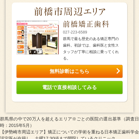
027-223-6589
群馬で最も歴史のある矯正専門の
歯科。初診では、歯科医と女性ス
タッフが丁寧に相談に乗ってくれ
る。
無料診断はこちら
電話で直接相談してみる
群馬県の中で20万人を超えるエリア※ごとの医院の選出基準（調査日
時：2015年5月）
【伊勢崎市周辺エリア】矯正についての学術を重ねる日本矯正歯科学会
認定医が在籍し、土曜17:30頃まで開院しているクリニック