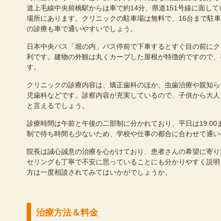
道上毛線中央前橋駅からは車で約14分、県道151号線に面し
場所にあります。クリニックの駐車場は無料で、16台まで駐
の診療も車で通いやすいでしょう。
日本中央バス「堀の内」バス停前で下車するとすぐ目の前にク
利です。建物の外観は丸くカーブした屋根が特徴的ですので、
す。
クリニックの診療内容は、矯正歯科のほか、虫歯治療や親知ら
児歯科などです。診察内容が充実しているので、子供から大人
と言えるでしょう。
診療時間は午前と午後の二部制に分かれており、平日は19:00ま
制で待ち時間も少ないため、学校や仕事の都合に合わせて通い
院長は誠心誠意の治療を心がけており、患者さんの希望に寄り
セリングも丁寧で不安に思っていることにも分かりやすく説明
方は一度相談されてみてはいかがでしょうか。
治療方法＆料金