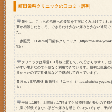
町田歯科クリニックの口コミ・評判
先生は、こちらの治療への要望を丁寧にくみ上げてくれ
要か相談したところ、できるだけ少ない痛みと少ない通院で
た。
参照元：EPARK町田歯科クリニック（https://haisha-yoyaku.jp/bun
91/）
クリニックは県道151号線に面していて分かりやすく、
やすい場所なので不便なく利用できています。最初は虫歯の
良かったので定期健診などで継続して通っています。
参照元：EPARK町田歯科クリニック（https://haisha-yoyaku.jp/bun2
1/）
平日は19時、土曜日も17時までと診療時間が長いので
虫歯で我慢できないほどの痛みを感じていたのですが、予約