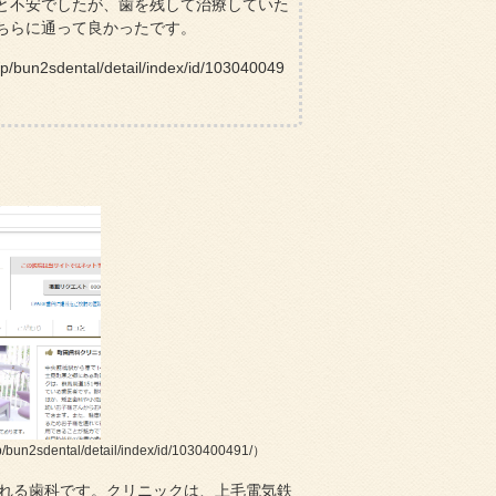
と不安でしたが、歯を残して治療していた
ちらに通って良かったです。
sdental/detail/index/id/103040049
dental/detail/index/id/1030400491/）
れる歯科です。クリニックは、上毛電気鉄