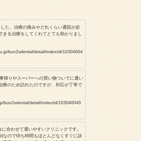
ました。治療の痛みやどれくらい通院が必
できる治療をしてくれてとても助かりまし
2sdental/detail/index/id/10304004
仕事帰りやスーパーへの買い物ついでに通い
治療のため訪れたのですが、対応が丁寧で
sdental/detail/index/id/103040049
都合に合わせて通いやすいクリニックです。
制なので待ち時間もほとんどなくすぐに診