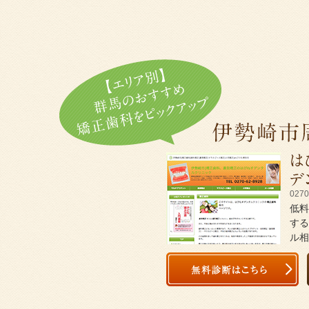
0270
低料
する
ル相