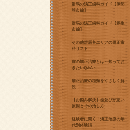
群馬の矯正歯科ガイド【伊勢
崎市編】
群馬の矯正歯科ガイド【桐生
市編】
その他群馬各エリアの矯正歯
科リスト
歯の矯正治療とは～知ってお
きたいQ&A～
矯正治療の種類をやさしく解
説
【お悩み解決】歯並びが悪い
原因とその治し方
経験者に聞く！矯正治療の年
代別体験談