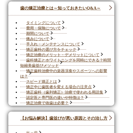
歯の矯正治療とは～知っておきたいQ&A～
タイミングについて
費用・保険について
期間について
痛みについて
手入れ・メンテナンスについて
矯正歯科の選び方をチェック
矯正治療のメリット・デメリットについて
歯科矯正とホワイトニングを同時にできる？時間
短縮美歯並びメソッド
矯正歯科治療中の楽器演奏やスポーツへの影響
は？
スピード矯正とは
矯正中に歯医者を変える場合の注意点
矯正歯科（歯列矯正）治療で使われる用語集
認定医と専門医の違いや特徴は？
矯正治療で抜歯は必要？
【お悩み解決】歯並びが悪い原因とその治し方
出っ歯