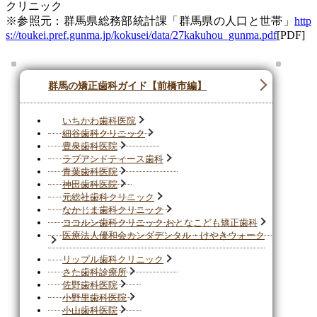
クリニック
※参照元：群馬県総務部統計課「群馬県の人口と世帯」
http
s://toukei.pref.gunma.jp/kokusei/data/27kakuhou_gunma.pdf
[PDF]
群馬の矯正歯科ガイド【前橋市編】
いちかわ歯科医院
細谷歯科クリニック
豊泉歯科医院
ラブアンドティース歯科
青葉歯科医院
神田歯科医院
元総社歯科クリニック
なかじま歯科クリニック
ココルン歯科クリニック おとなこども矯正歯科
医療法人優和会カンダデンタル・けやきウォーク
リップル歯科クリニック
さた歯科診療所
佐野歯科医院
小野里歯科医院
小山歯科医院