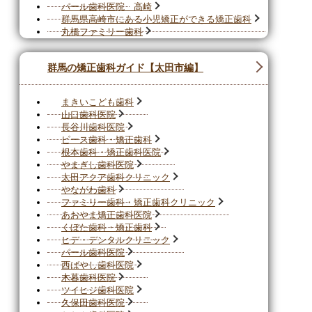
パール歯科医院 高崎
群馬県高崎市にある小児矯正ができる矯正歯科
丸橋ファミリー歯科
群馬の矯正歯科ガイド【太田市編】
まきいこども歯科
山口歯科医院
長谷川歯科医院
ピース歯科・矯正歯科
根本歯科・矯正歯科医院
やまぎし歯科医院
太田アクア歯科クリニック
やながわ歯科
ファミリー歯科・矯正歯科クリニック
あおやま矯正歯科医院
くぼた歯科・矯正歯科
ヒデ・デンタルクリニック
パール歯科医院
西ばやし歯科医院
木暮歯科医院
ツイヒジ歯科医院
久保田歯科医院