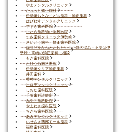
やまデンタルクリニック
かねもと矯正歯科
伊勢崎おとなこども歯科・矯正歯科
はぴねすデンタルクリニック
すずき歯科医院
したら歯科矯正歯科医院
すさ歯科クリニック伊勢崎
さいとう歯科・矯正歯科医院
歯並びをなんとかしたい！お口の悩み・不安は伊
勢崎・高崎の矯正歯科に相談
もぎ歯科医院
たけうち歯科医院
伊勢崎クリア矯正歯科
井田歯科
香村デンタルクリニック
ヒロデンタルクリニック
しおた歯科医院
千葉歯科診療所
みやこ歯科医院
やまわき歯科医院
ちぎら歯科医院
あきデンタルクリニック
いせさき西部モール歯科
福島歯科医院