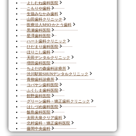
よしむね歯科医院
こもりや歯科
生協みなかみ歯科
山田歯科クリニック
医療法人MSO かとう歯科
黒瀬歯科医院
星澤歯科医院
ハート歯科クリニック
ひだまり歯科医院
ほりこし歯科
天田デンタルクリニック
増田歯科医院
ちよだの森歯科診療所
渋川駅前SHUNデンタルクリニック
青柳歯科診療所
コバヤシ歯科医院
ふくしま歯科医院
館野歯科医院
グリーン歯科・矯正歯科クリニック
はしづめ歯科医院
飯島歯科医院
太田大泉クリア歯科
北村歯科・矯正歯科医院
藤岡中央歯科