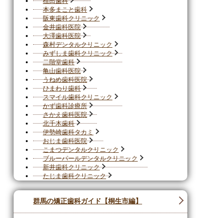
植田歯科
本多まこと歯科
阪東歯科クリニック
金井歯科医院
大澤歯科医院
森村デンタルクリニック
みずしま歯科クリニック
二階堂歯科
亀山歯科医院
うねめ歯科医院
ひまわり歯科
スマイル歯科クリニック
かず歯科診療所
さかえ歯科医院
北千木歯科
伊勢崎歯科タカミ
おじま歯科医院
こまつデンタルクリニック
ブルーパールデンタルクリニック
新井歯科クリニック
たじま歯科クリニック
群馬の矯正歯科ガイド【桐生市編】