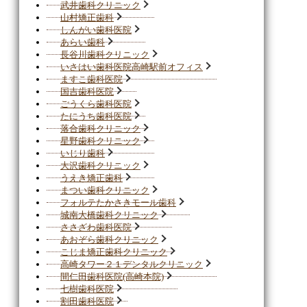
武井歯科クリニック
山村矯正歯科
しんがい歯科医院
あらい歯科
長谷川歯科クリニック
いさはい歯科医院高崎駅前オフィス
ますこ歯科医院
国吉歯科医院
ごうくら歯科医院
たにうち歯科医院
落合歯科クリニック
星野歯科クリニック
いじり歯科
大沢歯科クリニック
うえき矯正歯科
まつい歯科クリニック
フォルテたかさきモール歯科
城南大橋歯科クリニック
ささざわ歯科医院
あおぞら歯科クリニック
こじま矯正歯科クリニック
高崎タワー２１デンタルクリニック
間仁田歯科医院(高崎本院)
七樹歯科医院
割田歯科医院