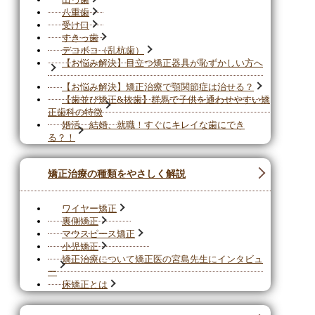
八重歯
受け口
すきっ歯
デコボコ（乱杭歯）
【お悩み解決】目立つ矯正器具が恥ずかしい方へ
【お悩み解決】矯正治療で顎関節症は治せる？
【歯並び矯正&抜歯】群馬で子供を通わせやすい矯
正歯科の特徴
婚活、結婚、就職！すぐにキレイな歯にでき
る？！
矯正治療の種類をやさしく解説
ワイヤー矯正
裏側矯正
マウスピース矯正
小児矯正
矯正治療について矯正医の宮島先生にインタビュ
ー
床矯正とは