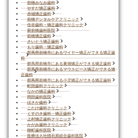
前橋みなみ歯科
やすだ矯正歯科
赤城矯正歯科
前橋デンタルケアクリニック
住谷歯科・矯正歯科クリニック
新前橋歯科医院
前橋矯正歯科
さいとう矯正歯科
もり歯科・矯正歯科
群馬県前橋市にあるワイヤー矯正ができる矯正歯
科
群馬県前橋市にある裏側矯正ができる矯正歯科
群馬県前橋市にあるマウスピース矯正ができる矯
正歯科
群馬県前橋市にある小児矯正ができる矯正歯科
町田歯科クリニック
なかの矯正歯科
岡田歯科医院
ほさか歯科
こたけ歯科クリニック
くすのき歯科・矯正歯科
上村矯正歯科クリニック
かがみ歯科クリニック
柳町歯科医院
医療法人社団石原総合歯科医院