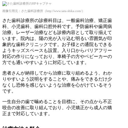
画像引用元：さた歯科診療所（http://www.sata-shika.com/）
さた歯科診療所の診療科目は、一般歯科治療、矯正歯
科、小児歯科、歯科口腔外科です。予防歯科や歯周病
治療、レーザー治療なども診療内容として取り揃えて
います。院内は、陽の光が入り込む明るい雰囲気が印
象的な歯科クリニックです。お子様との通院もできる
ようキッズスペースも設置。入り口からバリアフリー
対応の作りになっており、車椅子の方やベビーカーの
方でも通いやすいように対応しています。
患者さんが納得してから治療に取り組めるよう、わか
りやすいよう説明をすることや、痛みをできるだけ少
なくし恐怖を感じないような治療を心がけているそう
です。
一生自分の歯で噛めることを目標に、その点から不正
咬合の改善に取り組んでおり、小児矯正から成人の矯
正まで対応しています。