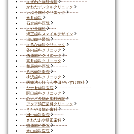
はぎわら歯科医院
かわだデンタルクリニック
いぶき歯科クリニック
永井歯科
石倉歯科医院
けやき歯科
矯正歯科スマイルデザイン
山口齒科醫院
はるな歯科クリニック
谷内歯科クリニック
西原歯科クリニック
高井歯科クリニック
相馬歯科医院
八木歯科医院
柳沢歯科クリニック
医療法人怜心会中田だいすけ歯科
ヤナセ歯科医院
関口歯科クリニック
みやざき矯正歯科医院
アクア矯正歯科クリニック
きたやま矯正歯科
田中歯科医院
さわだあや矯正歯科
篠原歯科医院
永山歯科医院