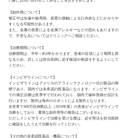
門家にお問い合わせしてみることをおすすめします。
【副作用について】
矯正中は虫歯や歯周病、装置の接触による口内炎などにかかりや
すくなる可能性があります。
また、金属の装置による金属アレルギーなどの恐れもありますの
で、不安な点についてはクリニックへご相談ください。
【治療期間について】
治療期間は、半年～約3年かかります。患者の症状により期間も異
なるため、詳しくは担当医師に必ず確認や相談をするようにして
ください。
【インビザラインについて】
インビザラインはアメリカのアラインテクノロジー社の製品の商
標であり、国内では未承認の医薬品になります。インビザライン
での矯正治療は世界中で行われており、国内で歯科医師が設計を
行いますが、製作は海外のロボットによる製作となります。
全世界で600万症例数以上（2018年度）の患者がインビザラインで
治療をしており、重篤な副作用等の報告はございません。
ただしインビザラインで治療を受ける際は、必ず用法を担当医師
に確認をしたうえで治療を行ってください。
【その他の未承認医薬品・機器について】