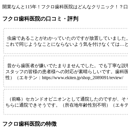
開業なんと115年！フクロ歯科医院はどんなクリニック！？
フクロ歯科医院の口コミ・評判
虫歯であることがわかっていたのですが放置していました
これで同じようなことにならないよう気を付けなくては…と思っています。（所
昔から歯医者が嫌いでたまりませんでした。でも丁寧な説
スタッフの皆様の患者様への対応が素晴らしいです。歯科医
性）（エキテン：https://www.ekiten.jp/shop_2089091/review/
（前略）セカンドオピニオンとして通院したのですが、そ
ちらに通院できそうです。（所在地年齢性別不明）（エキテン：https://www
フクロ歯科医院の特徴