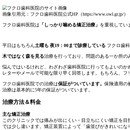
画像引用元：フクロ歯科医院公式HP（https://www.owl.gr.jp/）
フクロ歯科医院は
「しっかり噛める矯正治療」
を重視してい
平日はもちろん
土曜も 夜19：00まで診療している
フクロ歯科
木ではなく森を見る
治療を行っており、問題のある一か所の
悩んではいるけれど、わざわざ歯科医院に行ってもよいのか
レターやメールで可能な限り早く回答します。もちろん、フ
フクロ歯科医院での治療は
保証がついています。
保険適用の
治療は基本的に5年の保証がついています。
治療方法＆料金
主な矯正治療
このクリニックでは痛みが出にくい・目立ちにくい矯正を目
では少し違います。矯正装置によって「歯並びがきれいにな