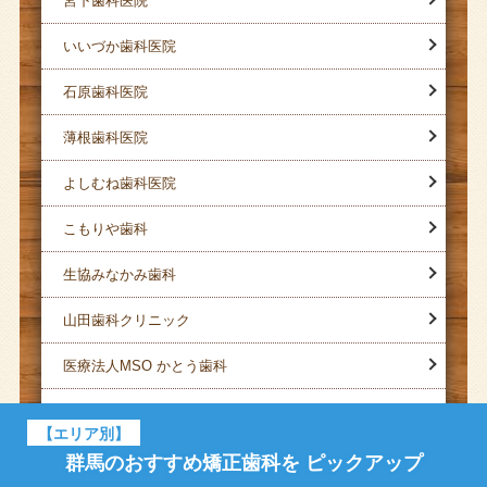
宮下歯科医院
いいづか歯科医院
石原歯科医院
薄根歯科医院
よしむね歯科医院
こもりや歯科
生協みなかみ歯科
山田歯科クリニック
医療法人MSO かとう歯科
黒瀬歯科医院
【エリア別】
星澤歯科医院
群馬のおすすめ矯正歯科を
ピックアップ