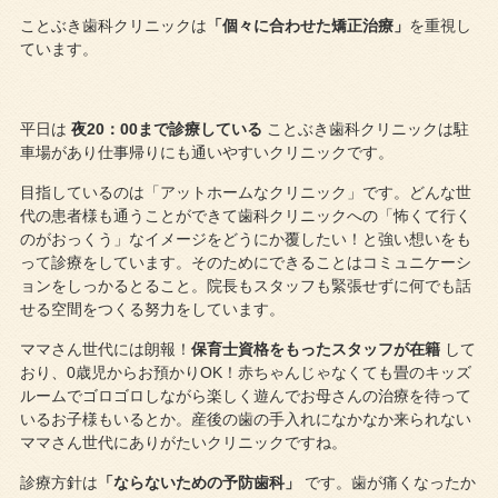
ことぶき歯科クリニックは
「個々に合わせた矯正治療」
を重視し
ています。
平日は
夜20：00まで診療している
ことぶき歯科クリニックは駐
車場があり仕事帰りにも通いやすいクリニックです。
目指しているのは「アットホームなクリニック」です。どんな世
代の患者様も通うことができて歯科クリニックへの「怖くて行く
のがおっくう」なイメージをどうにか覆したい！と強い想いをも
って診療をしています。そのためにできることはコミュニケーシ
ョンをしっかるとること。院長もスタッフも緊張せずに何でも話
せる空間をつくる努力をしています。
ママさん世代には朗報！
保育士資格をもったスタッフが在籍
して
おり、0歳児からお預かりOK！赤ちゃんじゃなくても畳のキッズ
ルームでゴロゴロしながら楽しく遊んでお母さんの治療を待って
いるお子様もいるとか。産後の歯の手入れになかなか来られない
ママさん世代にありがたいクリニックですね。
診療方針は
「ならないための予防歯科」
です。歯が痛くなったか