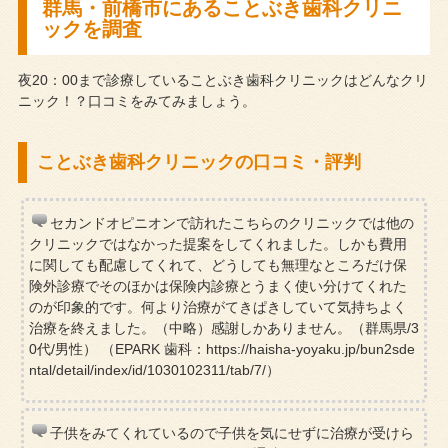
群馬・前橋市にあることぶき歯科クリニ
ックを調査
夜20：00まで診療していることぶき歯科クリニックはどんなクリ
ニック！？口コミをみてみましょう。
ことぶき歯科クリニックの口コミ・評判
セカンドオピニオンで訪れたこちらのクリニックでは他の
クリニックではなかった提案をしてくれました。しかも費用
に関しても配慮してくれて、どうしても無理なところだけ保
険外診療でそのほかは保険内診療とうまく使い分けてくれた
のが印象的です。何より治療がてきぱきしていて気持ちよく
治療を終えました。（中略）感謝しかありません。（群馬県/3
0代/男性） （EPARK 歯科：https://haisha-yoyaku.jp/bun2sde
ntal/detail/index/id/1030102311/tab/7/）
子供をみてくれているので子供を気にせずに治療が受けら