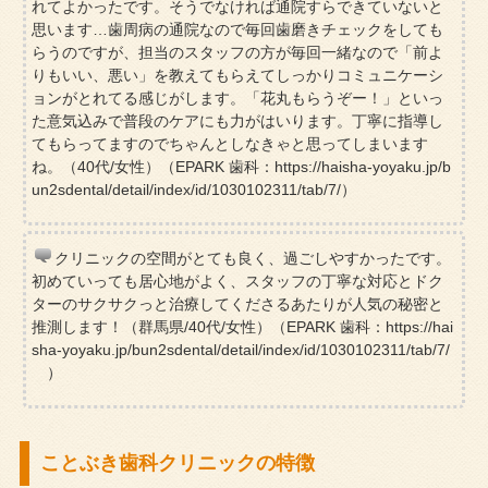
れてよかったです。そうでなければ通院すらできていないと
思います…歯周病の通院なので毎回歯磨きチェックをしても
らうのですが、担当のスタッフの方が毎回一緒なので「前よ
りもいい、悪い」を教えてもらえてしっかりコミュニケーシ
ョンがとれてる感じがします。「花丸もらうぞー！」といっ
た意気込みで普段のケアにも力がはいります。丁寧に指導し
てもらってますのでちゃんとしなきゃと思ってしまいます
ね。（40代/女性）（EPARK 歯科：https://haisha-yoyaku.jp/b
un2sdental/detail/index/id/1030102311/tab/7/）
クリニックの空間がとても良く、過ごしやすかったです。
初めていっても居心地がよく、スタッフの丁寧な対応とドク
ターのサクサクっと治療してくださるあたりが人気の秘密と
推測します！（群馬県/40代/女性）（EPARK 歯科：https://hai
sha-yoyaku.jp/bun2sdental/detail/index/id/1030102311/tab/7/
）
ことぶき歯科クリニックの特徴