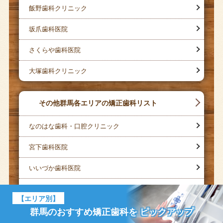
飯野歯科クリニック
坂爪歯科医院
さくらや歯科医院
大塚歯科クリニック
その他群馬各エリアの矯正歯科リスト
なのはな歯科・口腔クリニック
宮下歯科医院
いいづか歯科医院
石原歯科医院
【エリア別】
薄根歯科医院
群馬のおすすめ矯正歯科を
ピックアップ