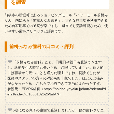
を調査
前橋市の新堀町にあるショッピングモール「パワーモール前橋み
なみ」内にある「前橋みなみ歯科」。大きな駐車場を利用できる
ため自家用車での通院が楽ですし、週末でも受診可能なため、使
いやすい歯科クリニックと評判です。
前橋みなみ歯科の口コミ・評判
「前橋みなみ歯科」だと、日曜日や祝日も受診できます
し、診療受付の時間も長いため、通院していました。個人的
には職場から近いことも選んだ理由ですね。初診でしたが、
医師やスタッフの方々の対応も好印象でした。ほとんど痛み
がなかったため、こちらで治療できて本当によかったです。
参照元：EPARK歯科（https://haisha-yoyaku.jp/bun2sdental/d
etail/index/id/1030102626/tab/7/）
5歳になる息子の虫歯で受診しましたが、他の歯科クリニ